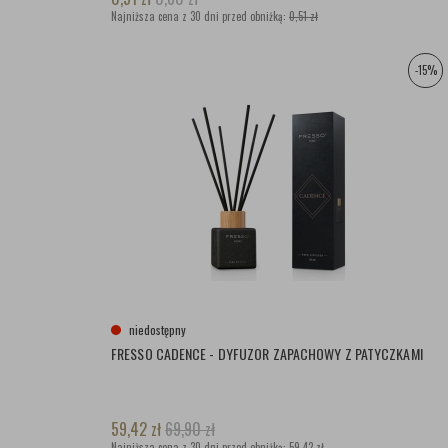
Najniższa cena z 30 dni przed obniżką:
0,51 zł
-15%
niedostępny
FRESSO CADENCE - DYFUZOR ZAPACHOWY Z PATYCZKAMI
59,42
zł
69,90
zł
Najniższa cena z 30 dni przed obniżką:
59,42 zł