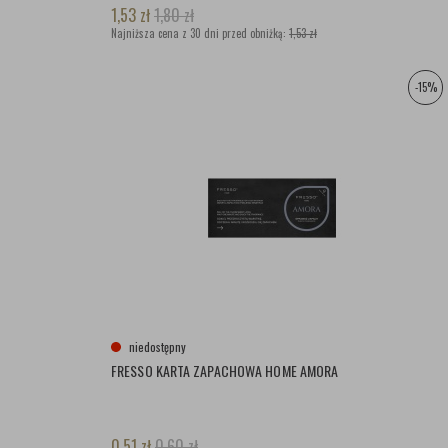
1,53
zł
1,80
zł
Najniższa cena z 30 dni przed obniżką:
1,53 zł
-15%
niedostępny
FRESSO KARTA ZAPACHOWA HOME AMORA
0,51
zł
0,60
zł