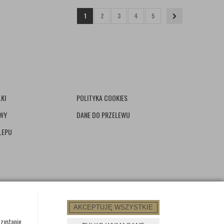
1
2
3
4
5
KI
POLITYKA COOKIES
AWY
DANE DO PRZELEWU
LEPU
AKCEPTUJĘ WSZYSTKIE
rzystanie