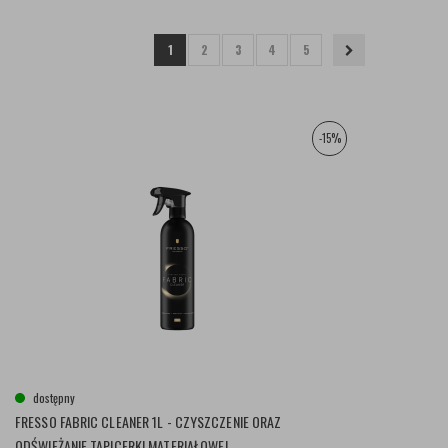
1
2
3
4
5
-15%
dostępny
FRESSO FABRIC CLEANER 1L - CZYSZCZENIE ORAZ
ODŚWIEŻANIE TAPICERKI MATERIAŁOWEJ