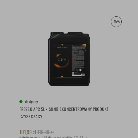
-15%
dostępny
FRESSO APC 5L - SILNIE SKONCENTROWANY PRODUKT
CZYSZCZĄCY
101,99
zł
119,99
zł
Najniższa cena z 30 dni przed obniżką:
101,99 zł