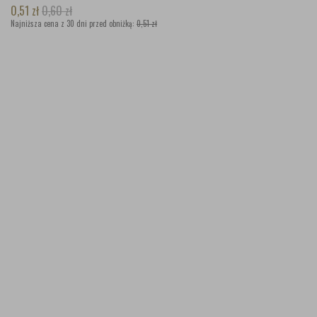
0,51
zł
0,60
zł
Najniższa cena z 30 dni przed obniżką:
0,51 zł