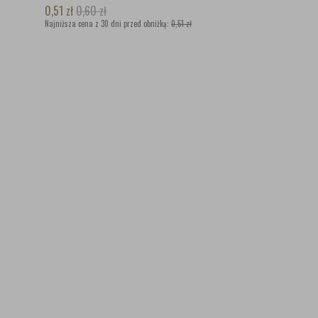
0,51
zł
0,60
zł
Najniższa cena z 30 dni przed obniżką:
0,51 zł