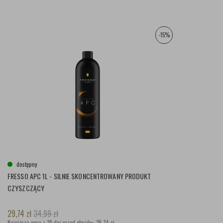
-15%
dostępny
FRESSO APC 1L - SILNIE SKONCENTROWANY PRODUKT
CZYSZCZĄCY
29,74
zł
34,99
zł
Najniższa cena z 30 dni przed obniżką:
29,74 zł