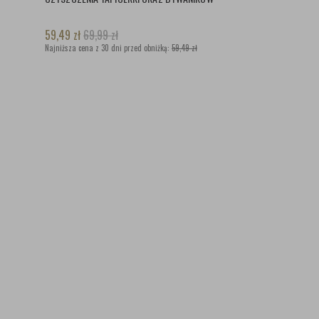
59,49
zł
69,99
zł
Najniższa cena z 30 dni przed obniżką:
59,49 zł