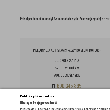
Polski producent kosmetyków samochodowych. Znany najczęściej z szer
PIELĘGNACJA AUT
(SERWIS NALEŻY DO GRUPY MOTOGO)
UL. OPOLSKA 161 A
52-013 WROCŁAW
WOJ. DOLNOŚLĄSKIE
600 345 895
(PON - PT: 8:00-18:00; SOBOTA: 9:00-14:00)
Polityka plików cookies
Dbamy o Twoją prywatność
BIURO@PIELEGNACJAAUT.PL
Pliki cookies i pokrewne im technologie umożliwiają poprawne działani