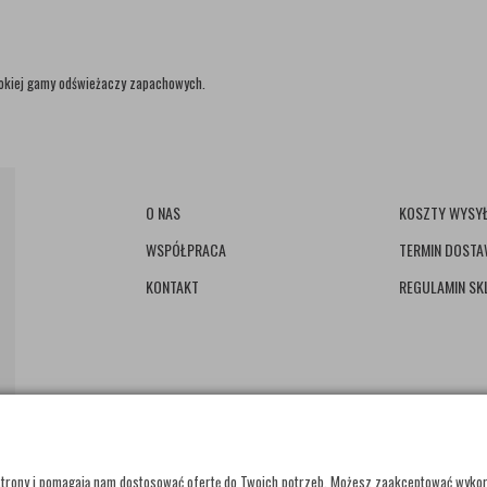
okiej gamy odświeżaczy zapachowych.
O NAS
KOSZTY WYSYŁ
WSPÓŁPRACA
TERMIN DOST
KONTAKT
REGULAMIN SK
e strony i pomagają nam dostosować ofertę do Twoich potrzeb. Możesz zaakceptować wyko