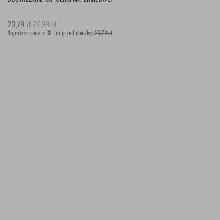
23,79
zł
27,99
zł
Najniższa cena z 30 dni przed obniżką:
23,79 zł