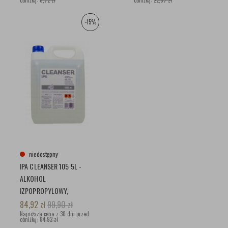
obniżką:
6,72 zł
obniżką:
22,87 zł
-15%
niedostępny
IPA CLEANSER 105 5L -
ALKOHOL
IZPOPROPYLOWY,
ODTŁUSZCZACZ 99,9%
84,92
zł
99,90
zł
Najniższa cena z 30 dni przed
obniżką:
84,92 zł