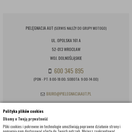
PIELĘGNACJA AUT
(SERWIS NALEŻY DO GRUPY MOTOGO)
UL. OPOLSKA 161 A
52-013 WROCŁAW
WOJ. DOLNOŚLĄSKIE
600 345 895
(PON - PT: 8:00-18:00; SOBOTA: 9:00-14:00)
BIURO@PIELEGNACJAAUT.PL
Polityka plików cookies
INFORMACJE KONTAKTOWE
Dbamy o Twoją prywatność
Pliki cookies i pokrewne im technologie umożliwiają poprawne działanie strony i
pomagają nam dostosować ofertę do Twoich potrzeb. Możesz zaakceptować