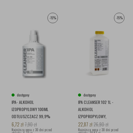
-15%
-15%
dostępny
dostępny
IPA- ALKOHOL
IPA CLEANSER 102 1L -
IZOPROPYLOWY 100ML
ALKOHOL
ODTŁUSZCZACZ 99,9%
IZPOPROPYLOWY,
ODTŁUSZCZACZ 99,9%
6,72
zł
7,90
zł
22,87
zł
26,90
zł
Najniższa cena z 30 dni przed
Najniższa cena z 30 dni przed