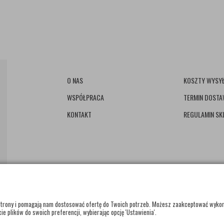
O NAS
KOSZTY WYSYŁ
WSPÓŁPRACA
TERMIN DOST
KONTAKT
REGULAMIN SK
e strony i pomagają nam dostosować ofertę do Twoich potrzeb. Możesz zaakceptować wyko
ie plików do swoich preferencji, wybierając opcję 'Ustawienia'.