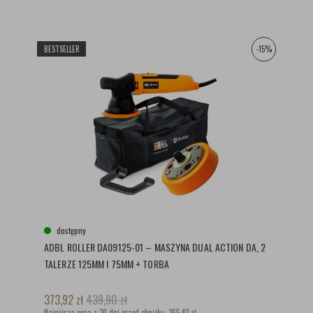
BESTSELLER
-15%
dostępny
ADBL ROLLER DA09125-01 – MASZYNA DUAL ACTION DA, 2
TALERZE 125MM I 75MM + TORBA
373,92
zł
439,90
zł
Najniższa cena z 30 dni przed obniżką:
365,42 zł