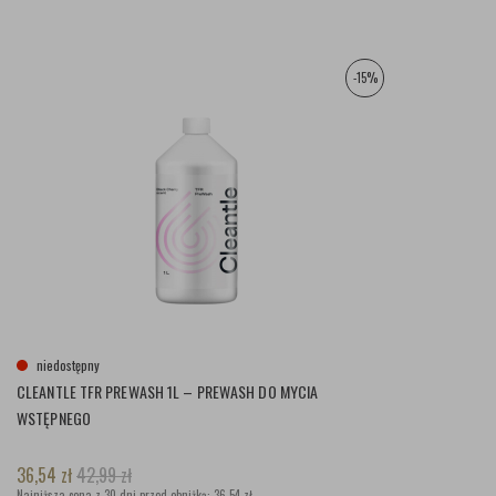
-15%
niedostępny
CLEANTLE TFR PREWASH 1L – PREWASH DO MYCIA
WSTĘPNEGO
36,54
zł
42,99
zł
Najniższa cena z 30 dni przed obniżką:
36,54 zł