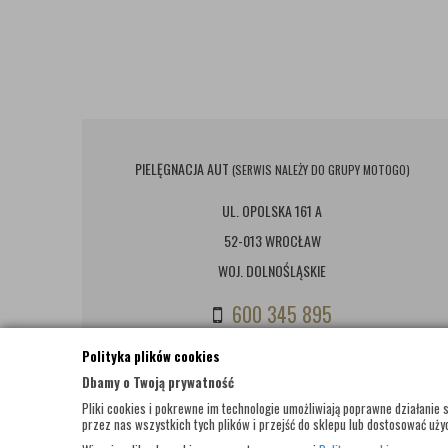
PIELĘGNACJA AUT
(SERWIS NALEŻY DO GRUPY MOTOGO)
UL. OPOLSKA 161 A
52-013 WROCŁAW
WOJ. DOLNOŚLĄSKIE
600 345 895
(PON - PT: 8:00-18:00; SOBOTA: 9:00-14:00)
Polityka plików cookies
Dbamy o Twoją prywatność
BIURO@PIELEGNACJAAUT.PL
Pliki cookies i pokrewne im technologie umożliwiają poprawne działani
przez nas wszystkich tych plików i przejść do sklepu lub dostosować użyc