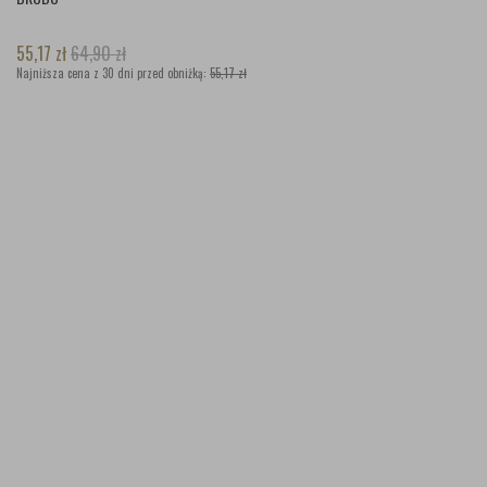
55,17
zł
64,90
zł
Najniższa cena z 30 dni przed obniżką:
55,17 zł