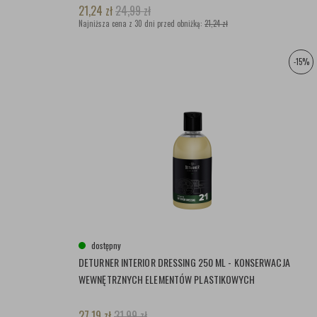
21,24
zł
24,99
zł
Najniższa cena z 30 dni przed obniżką:
21,24 zł
-15%
dostępny
DETURNER INTERIOR DRESSING 250 ML - KONSERWACJA
WEWNĘTRZNYCH ELEMENTÓW PLASTIKOWYCH
27,19
zł
31,99
zł