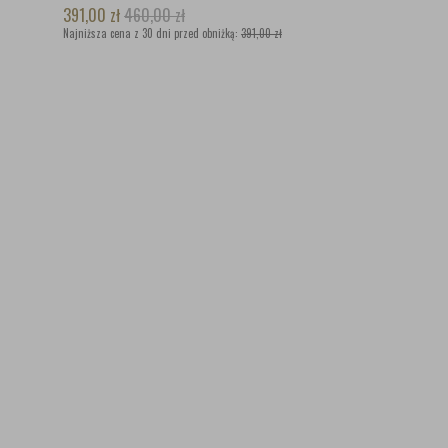
391,00
zł
460,00
zł
Najniższa cena z 30 dni przed obniżką:
391,00 zł