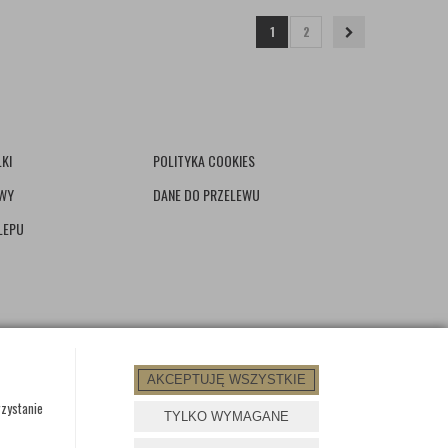
1
2
KI
POLITYKA COOKIES
AWY
DANE DO PRZELEWU
LEPU
AKCEPTUJĘ WSZYSTKIE
rzystanie
TYLKO WYMAGANE