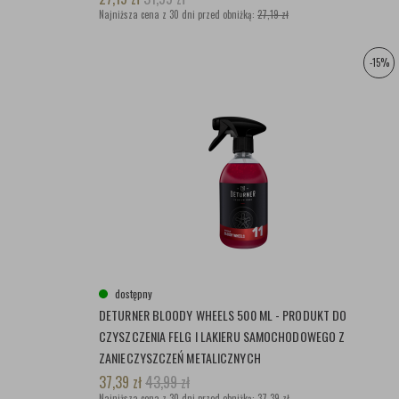
Najniższa cena z 30 dni przed obniżką:
27,19 zł
-15%
dostępny
DETURNER BLOODY WHEELS 500 ML - PRODUKT DO
CZYSZCZENIA FELG I LAKIERU SAMOCHODOWEGO Z
ZANIECZYSZCZEŃ METALICZNYCH
37,39
zł
43,99
zł
Najniższa cena z 30 dni przed obniżką:
37,39 zł