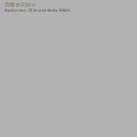
31,88
zł
37,50
zł
Najniższa cena z 30 dni przed obniżką:
31,88 zł