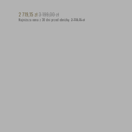
2 719,15
zł
3 199,00
zł
Najniższa cena z 30 dni przed obniżką:
2 719,15 zł