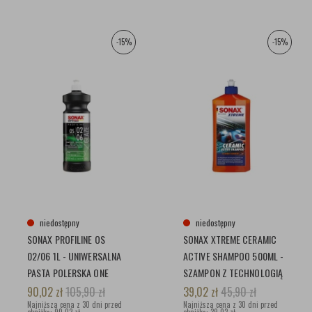
-15%
-15%
niedostępny
niedostępny
SONAX PROFILINE OS
SONAX XTREME CERAMIC
02/06 1L - UNIWERSALNA
ACTIVE SHAMPOO 500ML -
PASTA POLERSKA ONE
SZAMPON Z TECHNOLOGIĄ
STEP Z
SI-CARBON –
90,02
zł
105,90
zł
39,02
zł
45,90
zł
NATYCHMIASTOWYM
Najniższa cena z 30 dni przed
CZYSZCZENIE I OCHRONA
Najniższa cena z 30 dni przed