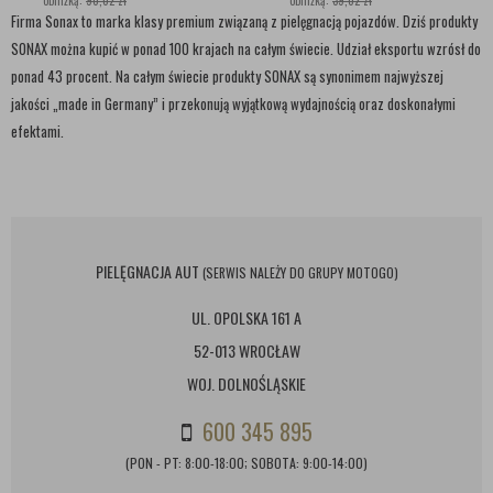
obniżką:
90,02 zł
obniżką:
39,02 zł
EFEKTEM
W JEDNYM
Firma Sonax to marka klasy premium związaną z pielęgnacją pojazdów. Dziś produkty
SONAX można kupić w ponad 100 krajach na całym świecie. Udział eksportu wzrósł do
ponad 43 procent. Na całym świecie produkty SONAX są synonimem najwyższej
jakości „made in Germany” i przekonują wyjątkową wydajnością oraz doskonałymi
efektami.
PIELĘGNACJA AUT
(SERWIS NALEŻY DO GRUPY MOTOGO)
UL. OPOLSKA 161 A
52-013 WROCŁAW
WOJ. DOLNOŚLĄSKIE
600 345 895
(PON - PT: 8:00-18:00; SOBOTA: 9:00-14:00)