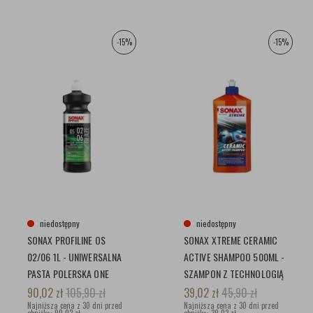
-15%
-15%
niedostępny
niedostępny
SONAX PROFILINE OS
SONAX XTREME CERAMIC
02/06 1L - UNIWERSALNA
ACTIVE SHAMPOO 500ML -
PASTA POLERSKA ONE
SZAMPON Z TECHNOLOGIĄ
STEP Z
SI-CARBON –
90,02
zł
105,90
zł
39,02
zł
45,90
zł
NATYCHMIASTOWYM
Najniższa cena z 30 dni przed
CZYSZCZENIE I OCHRONA
Najniższa cena z 30 dni przed