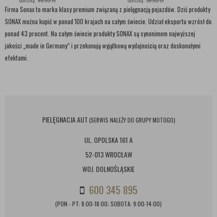
obniżką:
90,02 zł
obniżką:
39,02 zł
EFEKTEM
W JEDNYM
Firma Sonax to marka klasy premium związaną z pielęgnacją pojazdów. Dziś produkty
SONAX można kupić w ponad 100 krajach na całym świecie. Udział eksportu wzrósł do
ponad 43 procent. Na całym świecie produkty SONAX są synonimem najwyższej
jakości „made in Germany” i przekonują wyjątkową wydajnością oraz doskonałymi
efektami.
PIELĘGNACJA AUT
(SERWIS NALEŻY DO GRUPY MOTOGO)
UL. OPOLSKA 161 A
52-013 WROCŁAW
WOJ. DOLNOŚLĄSKIE
600 345 895
(PON - PT: 8:00-18:00; SOBOTA: 9:00-14:00)