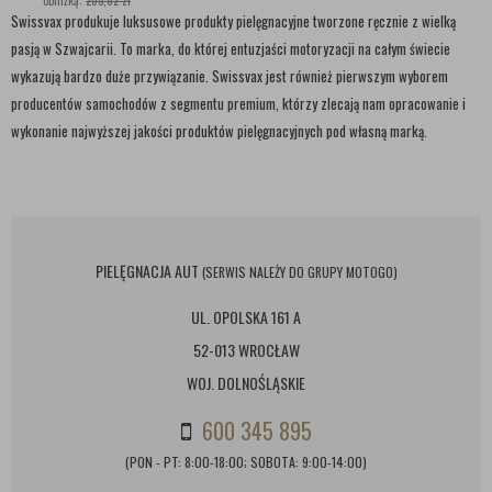
obniżką:
205,62 zł
Swissvax produkuje luksusowe produkty pielęgnacyjne tworzone ręcznie z wielką
pasją w Szwajcarii. To marka, do której entuzjaści motoryzacji na całym świecie
wykazują bardzo duże przywiązanie. Swissvax jest również pierwszym wyborem
producentów samochodów z segmentu premium, którzy zlecają nam opracowanie i
wykonanie najwyższej jakości produktów pielęgnacyjnych pod własną marką.
PIELĘGNACJA AUT
(SERWIS NALEŻY DO GRUPY MOTOGO)
UL. OPOLSKA 161 A
52-013 WROCŁAW
WOJ. DOLNOŚLĄSKIE
600 345 895
(PON - PT: 8:00-18:00; SOBOTA: 9:00-14:00)