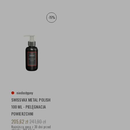
-15%
niedostępny
SWISSVAX METAL POLISH
100 ML - PIELĘGNACJA
POWIERZCHNI
METALOWYCH I
205,62
zł
241,90
zł
CHROMOWANYCH
Najniższa cena z 30 dni przed