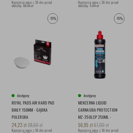
Najniższa cena z 30 dni przed
TWARDOŚCI
Najniższa cena z 30 dni przed
obniżką:
50,15 zł
obniżką:
7,64 zł
-15%
-15%
dostępny
dostępny
ROYAL PADS AIR HARD PAD
MENZERNA LIQUID
BIAŁY 150MM - GĄBKA
CARNAUBA PROTECTION
POLERSKA
MZ-250LCP 250ML -
TRWAŁY WOSK
24,23
zł
28,50
zł
56,95
zł
67,00
zł
Najniższa cena z 30 dni przed
SAMOCHODOWY
Najniższa cena z 30 dni przed