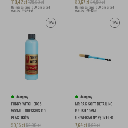
110,42
zł
129,90
zł
80,67
zł
94,90
zł
Najniższa cena z 30 dni przed
Najniższa cena z 30 dni przed
obniżką:
110,42 zł
obniżką:
76,42 zł
-15%
-15%
dostępny
dostępny
FUNKY WITCH EROS
MR RAG SOFT DETAILING
500ML - DRESSING DO
BRUSH 10MM -
PLASTIKÓW
UNIWERSALNY PĘDZELEK
WEWNĘTRZNYCH I GUMY
DETAILINGOWY O ŚREDNIEJ
50,15
zł
59,00
zł
7,64
zł
8,99
zł