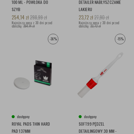
100 ML - POWŁOKA DO
DETAILER NABŁYSZCZANIE
SZYB
LAKIERU
254,14
zł
298,99
zł
23,72
zł
27,90
zł
Najniższa cena z 30 dni przed
Najniższa cena z 30 dni przed
obniżką:
254,14 zł
obniżką:
23,72 zł
-36%
-15%
dostępny
dostępny
ROYAL PADS THIN HARD
SOFT99 PĘDZEL
PAD 137MM
DETAILINGOWY 30 MM -