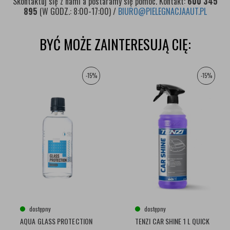
Skontaktuj się z nami a postaramy się pomóc. Kontakt:
600 345
895
(W GODZ.: 8:00-17:00) /
BIURO@PIELEGNACJAAUT.PL
BYĆ MOŻE ZAINTERESUJĄ CIĘ:
-15%
-15%
dostępny
dostępny
AQUA GLASS PROTECTION
TENZI CAR SHINE 1 L QUICK