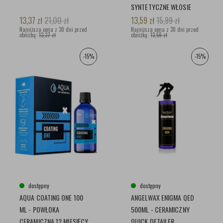
SYNTETYCZNE WŁOSIE
13,37
zł
21,00
zł
13,59
zł
15,99
zł
Najniższa cena z 30 dni przed
Najniższa cena z 30 dni przed
obniżką:
13,37 zł
obniżką:
13,59 zł
-15%
-15%
dostępny
dostępny
AQUA COATING ONE 100
ANGELWAX ENIGMA QED
ML - POWŁOKA
500ML - CERAMICZNY
CERAMICZNA 12 MIESIĘCY
QUICK DETAILER