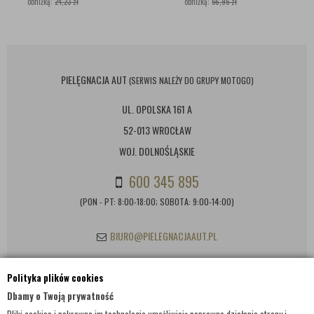
obniżką:
24,23 zł
obniżką:
56,95 zł
PIELĘGNACJA AUT
(SERWIS NALEŻY DO GRUPY MOTOGO)
UL. OPOLSKA 161 A
52-013 WROCŁAW
WOJ. DOLNOŚLĄSKIE
600 345 895
(PON - PT: 8:00-18:00; SOBOTA: 9:00-14:00)
BIURO@PIELEGNACJAAUT.PL
Polityka plików cookies
INFORMACJE KONTAKTOWE
Dbamy o Twoją prywatność