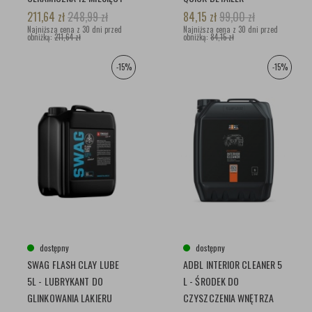
211,64
zł
248,99
zł
84,15
zł
99,00
zł
Najniższa cena z 30 dni przed
Najniższa cena z 30 dni przed
obniżką:
211,64 zł
obniżką:
84,15 zł
-15%
-15%
dostępny
dostępny
SWAG FLASH CLAY LUBE
ADBL INTERIOR CLEANER 5
5L - LUBRYKANT DO
L - ŚRODEK DO
GLINKOWANIA LAKIERU
CZYSZCZENIA WNĘTRZA