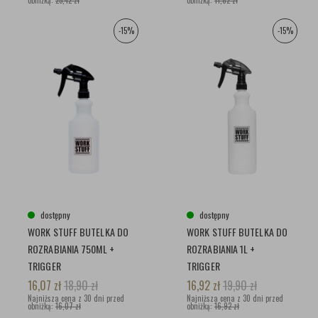
obniżką:
25,42 zł
obniżką:
11,82 zł
-15%
-15%
dostępny
dostępny
WORK STUFF BUTELKA DO
WORK STUFF BUTELKA DO
ROZRABIANIA 750ML +
ROZRABIANIA 1L +
TRIGGER
TRIGGER
16,07
zł
18,90
zł
16,92
zł
19,90
zł
Najniższa cena z 30 dni przed
Najniższa cena z 30 dni przed
obniżką:
16,07 zł
obniżką:
16,92 zł