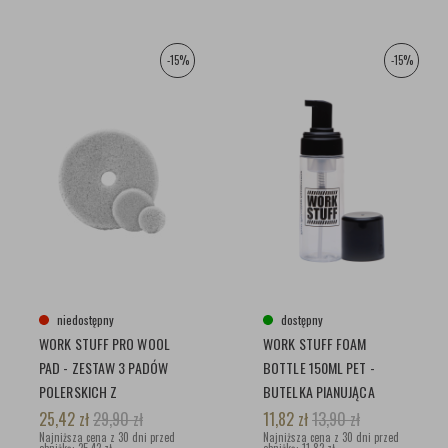
-15%
-15%
niedostępny
dostępny
WORK STUFF PRO WOOL
WORK STUFF FOAM
PAD - ZESTAW 3 PADÓW
BOTTLE 150ML PET -
POLERSKICH Z
BUTELKA PIANUJĄCA
NATURALNEJ WEŁNY
25,42
zł
29,90
zł
11,82
zł
13,90
zł
Najniższa cena z 30 dni przed
Najniższa cena z 30 dni przed