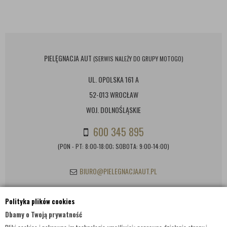
PIELĘGNACJA AUT
(SERWIS NALEŻY DO GRUPY MOTOGO)
UL. OPOLSKA 161 A
52-013 WROCŁAW
WOJ. DOLNOŚLĄSKIE
600 345 895
(PON - PT: 8:00-18:00; SOBOTA: 9:00-14:00)
BIURO@PIELEGNACJAAUT.PL
Polityka plików cookies
INFORMACJE KONTAKTOWE
Dbamy o Twoją prywatność