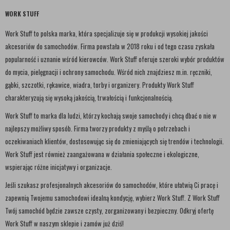
WORK STUFF
Work Stuff to polska marka, która specjalizuje się w produkcji wysokiej jakości
akcesoriów do samochodów. Firma powstała w 2018 roku i od tego czasu zyskała
popularność i uznanie wśród kierowców. Work Stuff oferuje szeroki wybór produktów
do mycia, pielęgnacji i ochrony samochodu. Wśród nich znajdziesz m.in. ręczniki,
gąbki, szczotki, rękawice, wiadra, torby i organizery. Produkty Work Stuff
charakteryzują się wysoką jakością, trwałością i funkcjonalnością.
Work Stuff to marka dla ludzi, którzy kochają swoje samochody i chcą dbać o nie w
najlepszy możliwy sposób. Firma tworzy produkty z myślą o potrzebach i
oczekiwaniach klientów, dostosowując się do zmieniających się trendów i technologii.
Work Stuff jest również zaangażowana w działania społeczne i ekologiczne,
wspierając różne inicjatywy i organizacje.
Jeśli szukasz profesjonalnych akcesoriów do samochodów, które ułatwią Ci pracę i
zapewnią Twojemu samochodowi idealną kondycję, wybierz Work Stuff. Z Work Stuff
Twój samochód będzie zawsze czysty, zorganizowany i bezpieczny. Odkryj ofertę
Work Stuff w naszym sklepie i zamów już dziś!