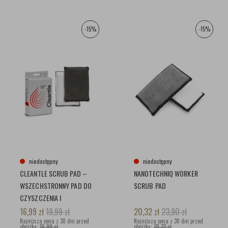
-15%
-15%
niedostępny
niedostępny
CLEANTLE SCRUB PAD –
NANOTECHNIQ WORKER
WSZECHSTRONNY PAD DO
SCRUB PAD
CZYSZCZENIA I
PIELĘGNACJI ELEMENTÓW
16,99
zł
19,99
zł
20,32
zł
23,90
zł
WNĘTRZA
Najniższa cena z 30 dni przed
Najniższa cena z 30 dni przed
obniżką:
16,99 zł
obniżką:
20,32 zł