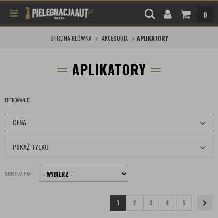
0
STRONA GŁÓWNA
AKCESORIA
APLIKATORY
APLIKATORY
FILTROWANIE:
CENA
POKAŻ TYLKO
SORTUJ PO:
1
2
3
4
5