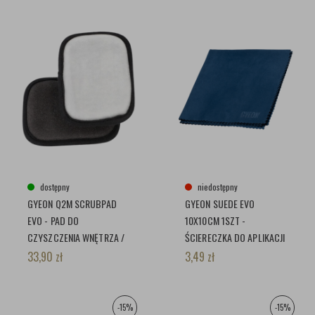
dostępny
niedostępny
GYEON Q2M SCRUBPAD
GYEON SUEDE EVO
EVO - PAD DO
10X10CM 1SZT -
CZYSZCZENIA WNĘTRZA /
ŚCIERECZKA DO APLIKACJI
PODSUFITKI
POWŁOK
33,90
zł
3,49
zł
-15%
-15%