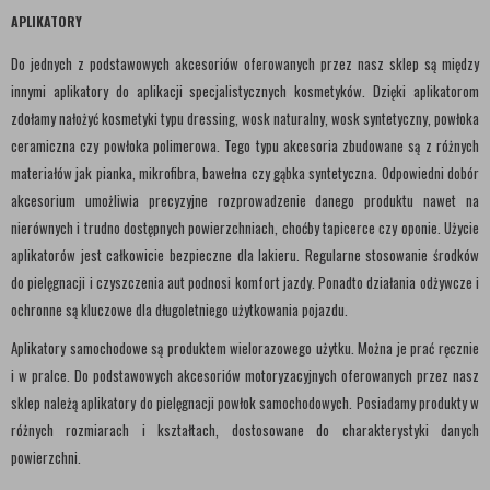
APLIKATORY
Do jednych z podstawowych akcesoriów oferowanych przez nasz sklep są między
innymi aplikatory do aplikacji specjalistycznych kosmetyków. Dzięki aplikatorom
zdołamy nałożyć kosmetyki typu dressing, wosk naturalny, wosk syntetyczny, powłoka
ceramiczna czy powłoka polimerowa. Tego typu akcesoria zbudowane są z różnych
materiałów jak pianka, mikrofibra, bawełna czy gąbka syntetyczna. Odpowiedni dobór
akcesorium umożliwia precyzyjne rozprowadzenie danego produktu nawet na
nierównych i trudno dostępnych powierzchniach, choćby tapicerce czy oponie. Użycie
aplikatorów jest całkowicie bezpieczne dla lakieru. Regularne stosowanie środków
do pielęgnacji i czyszczenia aut podnosi komfort jazdy. Ponadto działania odżywcze i
ochronne są kluczowe dla długoletniego użytkowania pojazdu.
Aplikatory samochodowe są produktem wielorazowego użytku. Można je prać ręcznie
i w pralce. Do podstawowych akcesoriów motoryzacyjnych oferowanych przez nasz
sklep należą aplikatory do pielęgnacji powłok samochodowych. Posiadamy produkty w
różnych rozmiarach i kształtach, dostosowane do charakterystyki danych
powierzchni.