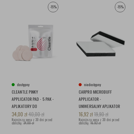
-15%
-15%
dostępny
niedostępny
CLEANTLE PINKY
CARPRO MICROBUFF
APPLICATOR PAD - 5 PAK -
APPLICATOR -
APLIKATORY DO
UNIWERSALNY APLIKATOR
NAKŁADANIA POWŁOK
DO CZYSZCZENIA SKÓR,
34,00
zł
40,00
zł
16,92
zł
19,90
zł
Najniższa cena z 30 dni przed
PLASTIKÓW
Najniższa cena z 30 dni przed
obniżką:
34,00 zł
obniżką:
16,92 zł