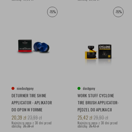
-15%
-15%
niedostępny
dostępny
DETURNER TIRE SHINE
WORK STUFF CYCLONE
APPLICATOR - APLIKATOR
TIRE BRUSH APPLICATOR-
DO OPON W FORMIE
PĘDZEL DO APLIKACJI
PĘDZELKA
DRESSINGU, CZERNIDŁA
20,39
zł
23,99
zł
25,42
zł
29,90
zł
Najniższa cena z 30 dni przed
Najniższa cena z 30 dni przed
obniżką:
20,39 zł
obniżką:
25,42 zł