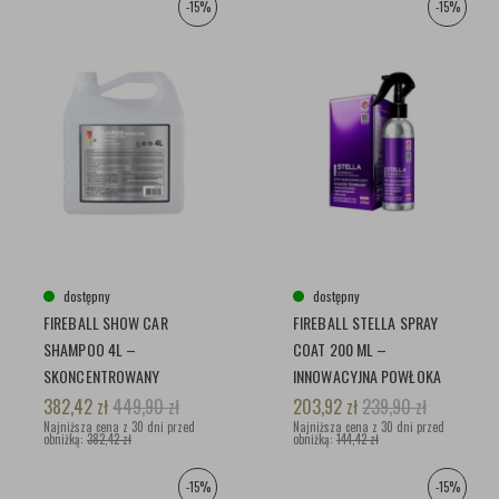
-15%
-15%
dostępny
dostępny
FIREBALL SHOW CAR
FIREBALL STELLA SPRAY
SHAMPOO 4L –
COAT 200 ML –
SKONCENTROWANY
INNOWACYJNA POWŁOKA
SZAMPON Z EKSTRAKTEM
CERAMICZNA W SPRAYU
382,42
zł
449,90
zł
203,92
zł
239,90
zł
Z PERŁY
Najniższa cena z 30 dni przed
DLA PROFESJONALISTÓW
Najniższa cena z 30 dni przed
obniżką:
382,42 zł
obniżką:
144,42 zł
-15%
-15%