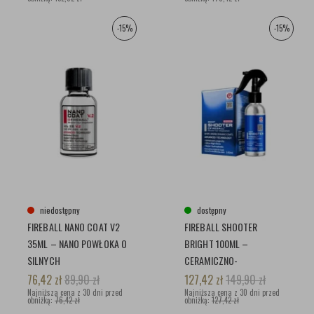
-15%
-15%
niedostępny
dostępny
FIREBALL NANO COAT V2
FIREBALL SHOOTER
35ML – NANO POWŁOKA O
BRIGHT 100ML –
SILNYCH
CERAMICZNO-
WŁAŚCIWOŚCIACH
HYBRYDOWA POWŁOKA
76,42
zł
89,90
zł
127,42
zł
149,90
zł
HYDROFOBOWYCH
Najniższa cena z 30 dni przed
OCHRONNA
Najniższa cena z 30 dni przed
obniżką:
76,42 zł
obniżką:
127,42 zł