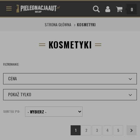
0
STRONA GŁÓWNA
KOSMETYKI
KOSMETYKI
FILTROWANIE:
CENA
POKAŻ TYLKO
SORTUJ PO:
1
2
3
4
5