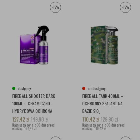
-15%
-15%
dostępny
niedostępny
FIREBALL SHOOTER DARK
FIREBALL TANK 400ML –
100ML – CERAMICZNO-
OCHRONNY SEALANT NA
HYBRYDOWA OCHRONA
BAZIE SIO₂
DLA CZARNYCH LAKIERÓW
127,42
zł
149,90
zł
110,42
zł
129,90
zł
Najniższa cena z 30 dni przed
Najniższa cena z 30 dni przed
obniżką:
127,42 zł
obniżką:
110,42 zł