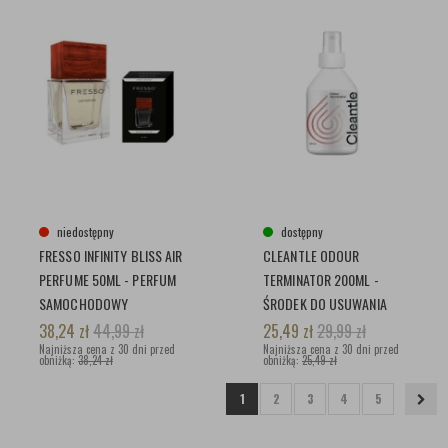
niedostępny
dostępny
FRESSO INFINITY BLISS AIR
CLEANTLE ODOUR
PERFUME 50ML - PERFUM
TERMINATOR 200ML -
SAMOCHODOWY
ŚRODEK DO USUWANIA
UPORCZYWYCH
38,24
zł
44,99
zł
25,49
zł
29,99
zł
Najniższa cena z 30 dni przed
ZAPACHÓW
Najniższa cena z 30 dni przed
obniżką:
38,24 zł
obniżką:
25,49 zł
1
2
3
4
5