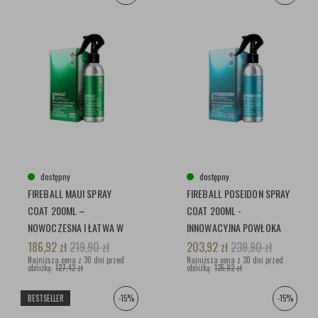
dostępny
dostępny
FIREBALL MAUI SPRAY
FIREBALL POSEIDON SPRAY
COAT 200ML –
COAT 200ML -
NOWOCZESNA I ŁATWA W
INNOWACYJNA POWŁOKA
APLIKACJI POWŁOKA
CERAMICZNA W SPRAYU
186,92
zł
219,90
zł
203,92
zł
239,90
zł
CERAMICZNA
Najniższa cena z 30 dni przed
Najniższa cena z 30 dni przed
obniżką:
127,42 zł
obniżką:
135,92 zł
BESTSELLER
-15%
-15%