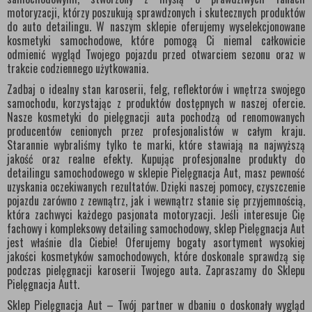
motoryzacji, którzy poszukują sprawdzonych i skutecznych produktów
do auto detailingu. W naszym sklepie oferujemy wyselekcjonowane
kosmetyki samochodowe, które pomogą Ci niemal całkowicie
odmienić wygląd Twojego pojazdu przed otwarciem sezonu oraz w
trakcie codziennego użytkowania.
Zadbaj o idealny stan karoserii, felg, reflektorów i wnętrza swojego
samochodu, korzystając z produktów dostępnych w naszej ofercie.
Nasze kosmetyki do pielęgnacji auta pochodzą od renomowanych
producentów cenionych przez profesjonalistów w całym kraju.
Starannie wybraliśmy tylko te marki, które stawiają na najwyższą
jakość oraz realne efekty. Kupując profesjonalne produkty do
detailingu samochodowego w sklepie Pielęgnacja Aut, masz pewność
uzyskania oczekiwanych rezultatów. Dzięki naszej pomocy, czyszczenie
pojazdu zarówno z zewnątrz, jak i wewnątrz stanie się przyjemnością,
która zachwyci każdego pasjonata motoryzacji. Jeśli interesuje Cię
fachowy i kompleksowy detailing samochodowy, sklep Pielęgnacja Aut
jest właśnie dla Ciebie! Oferujemy bogaty asortyment wysokiej
jakości kosmetyków samochodowych, które doskonale sprawdzą się
podczas pielęgnacji karoserii Twojego auta. Zapraszamy do Sklepu
Pielęgnacja Autt.
Sklep Pielęgnacja Aut – Twój partner w dbaniu o doskonały wygląd