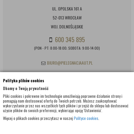
UL. OPOLSKA 161 A
52-013 WROCŁAW
WOJ. DOLNOŚLĄSKIE
600 345 895
(PON - PT: 8:00-18:00; SOBOTA: 9:00-14:00)
BIURO@PIELEGNACJAAUT.PL
Polityka plików cookies
INFORMACJE KONTAKTOWE
Dbamy o Twoją prywatność
Pliki cookies i pokrewne im technologie umożliwiają poprawne działanie strony i
pomagają nam dostosować ofertę do Twoich potrzeb. Możesz zaakceptować
wykorzystanie przez nas wszystkich tych plików i przejść do sklepu lub dostosować
użycie plików do swoich preferencji, wybierając opcję 'Ustawienia'.
Więcej o plikach cookies przeczytasz w naszej
Polityce cookies
.