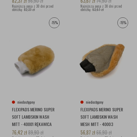
82,37
zł
96,90
zł
63,67
zł
74,90
zł
Najniższa cena z 30 dni przed
Najniższa cena z 30 dni przed
obniżką:
82,37 zł
obniżką:
63,67 zł
-15%
-15%
niedostępny
niedostępny
FLEXIPADS MERINO SUPER
FLEXIPADS MERINO SUPER
SOFT LAMBSKIN WASH
SOFT LAMBSKIN WASH
MITT - 40001 RĘKAWICA
MESH MITT - 40003
DO MYCIA
RĘKAWICA DO MYCIA
76,42
zł
89,90
zł
56,87
zł
66,90
zł