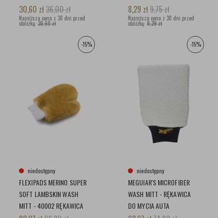
I POLITUR 2SZT
30,60
zł
36,00
zł
8,29
zł
9,75
zł
Najniższa cena z 30 dni przed
Najniższa cena z 30 dni przed
obniżką:
30,60 zł
obniżką:
8,29 zł
-15%
-15%
niedostępny
niedostępny
FLEXIPADS MERINO SUPER
MEGUIAR'S MICROFIBER
SOFT LAMBSKIN WASH
WASH MITT - RĘKAWICA
MITT - 40002 RĘKAWICA
DO MYCIA AUTA
DO MYCIA AUTA