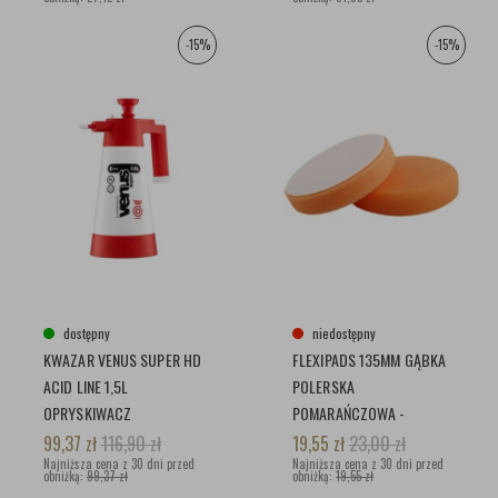
-15%
-15%
dostępny
niedostępny
KWAZAR VENUS SUPER HD
FLEXIPADS 135MM GĄBKA
ACID LINE 1,5L
POLERSKA
OPRYSKIWACZ
POMARAŃCZOWA -
ŚREDNIA - 44715
99,37
zł
116,90
zł
19,55
zł
23,00
zł
Najniższa cena z 30 dni przed
Najniższa cena z 30 dni przed
obniżką:
99,37 zł
obniżką:
19,55 zł