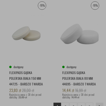
-15%
-15%
dostępny
dostępny
FLEXIPADS GĄBKA
FLEXIPADS GĄBKA
POLERSKA BIAŁA 150 MM
POLERSKA BIAŁA 80 MM
44725 - BARDZO TWARDA
44695 - BARDZO TWARDA
23,80
zł
28,00
zł
14,44
zł
16,99
zł
Najniższa cena z 30 dni przed
Najniższa cena z 30 dni przed
obniżką:
23,80 zł
obniżką:
14,44 zł