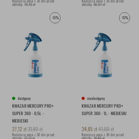
Najniższa cena z 30 dni przed
Najniższa cena z 30 dni przed
obniżką:
76,42 zł
obniżką:
56,87 zł
-15%
-15%
dostępny
niedostępny
KWAZAR MERCURY PRO+
KWAZAR MERCURY PRO+
SUPER 360 - 0,5L -
SUPER 360 - 1L - NIEBIESKI
NIEBIESKI
27,12
zł
31,90
zł
34,85
zł
41,00
zł
Najniższa cena z 30 dni przed
Najniższa cena z 30 dni przed
obniżką:
27,12 zł
obniżką:
34,85 zł