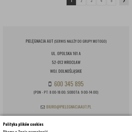
1
2
3
4
5
PIELĘGNACJA AUT
(SERWIS NALEŻY DO GRUPY MOTOGO)
UL. OPOLSKA 161 A
52-013 WROCŁAW
WOJ. DOLNOŚLĄSKIE
600 345 895
(PON - PT: 8:00-18:00; SOBOTA: 9:00-14:00)
BIURO@PIELEGNACJAAUT.PL
Polityka plików cookies
INFORMACJE KONTAKTOWE
Dbamy o Twoją prywatność