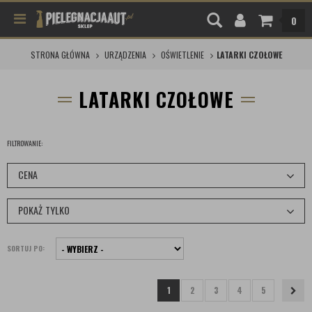
0
STRONA GŁÓWNA
URZĄDZENIA
OŚWIETLENIE
LATARKI CZOŁOWE
LATARKI CZOŁOWE
FILTROWANIE:
CENA
POKAŻ TYLKO
SORTUJ PO:
1
2
3
4
5