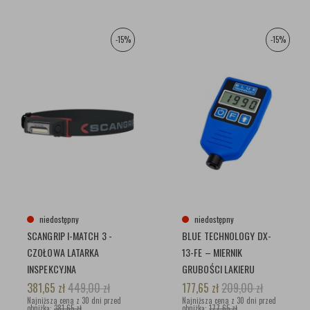
-15%
-15%
niedostępny
niedostępny
SCANGRIP I-MATCH 3 -
BLUE TECHNOLOGY DX-
CZOŁOWA LATARKA
13-FE – MIERNIK
INSPEKCYJNA
GRUBOŚCI LAKIERU
381,65
zł
449,00
zł
177,65
zł
209,00
zł
Najniższa cena z 30 dni przed
Najniższa cena z 30 dni przed
obniżką:
381,65 zł
obniżką:
177,65 zł