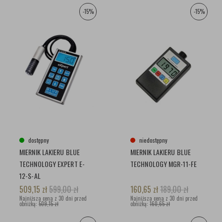
-15%
-15%
dostępny
niedostępny
MIERNIK LAKIERU BLUE
MIERNIK LAKIERU BLUE
TECHNOLOGY EXPERT E-
TECHNOLOGY MGR-11-FE
12-S-AL
509,15
zł
599,00
zł
160,65
zł
189,00
zł
Najniższa cena z 30 dni przed
Najniższa cena z 30 dni przed
obniżką:
509,15 zł
obniżką:
160,65 zł