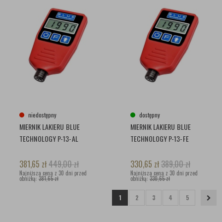
niedostępny
dostępny
MIERNIK LAKIERU BLUE
MIERNIK LAKIERU BLUE
TECHNOLOGY P-13-AL
TECHNOLOGY P-13-FE
381,65
zł
449,00
zł
330,65
zł
389,00
zł
Najniższa cena z 30 dni przed
Najniższa cena z 30 dni przed
obniżką:
381,65 zł
obniżką:
330,65 zł
1
2
3
4
5