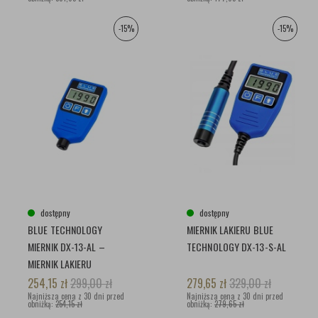
-15%
-15%
dostępny
dostępny
BLUE TECHNOLOGY
MIERNIK LAKIERU BLUE
MIERNIK DX-13-AL –
TECHNOLOGY DX-13-S-AL
MIERNIK LAKIERU
254,15
zł
299,00
zł
279,65
zł
329,00
zł
Najniższa cena z 30 dni przed
Najniższa cena z 30 dni przed
obniżką:
254,15 zł
obniżką:
279,65 zł