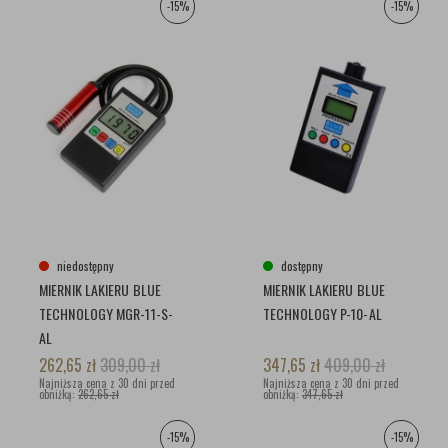
-15%
-15%
niedostępny
dostępny
MIERNIK LAKIERU BLUE
MIERNIK LAKIERU BLUE
TECHNOLOGY MGR-11-S-
TECHNOLOGY P-10-AL
AL
262,65
zł
309,00
zł
347,65
zł
409,00
zł
Najniższa cena z 30 dni przed
Najniższa cena z 30 dni przed
obniżką:
262,65 zł
obniżką:
347,65 zł
-15%
-15%