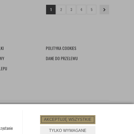
1
2
3
4
5
KI
POLITYKA COOKIES
AWY
DANE DO PRZELEWU
LEPU
AKCEPTUJĘ WSZYSTKIE
rzystanie
TYLKO WYMAGANE