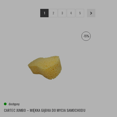
1
2
3
4
5
-15%
dostępny
CARTEC JUMBO – MIĘKKA GĄBKA DO MYCIA SAMOCHODU