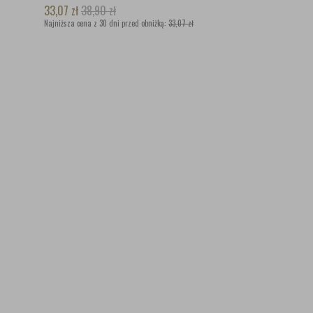
33,07
zł
38,90
zł
Najniższa cena z 30 dni przed obniżką:
33,07 zł