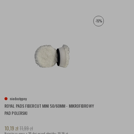
-15%
niedostępny
ROYAL PADS FIBERCUT MINI 50/60MM - MIKROFIBROWY
PAD POLERSKI
10,19
zł
11,99
zł
Najniższa cena z 30 dni przed obniżką:
10,19 zł