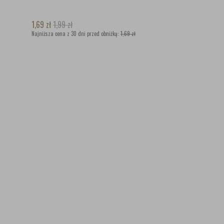
1,69
zł
1,99
zł
Najniższa cena z 30 dni przed obniżką:
1,69 zł