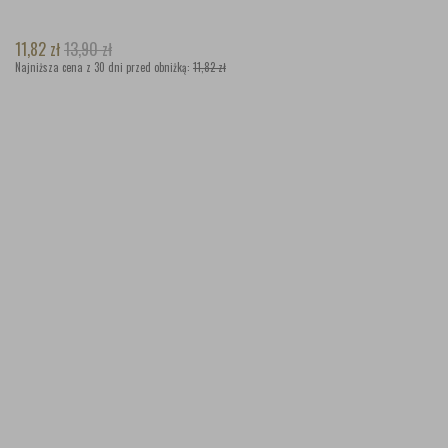
11,82
zł
13,90
zł
Najniższa cena z 30 dni przed obniżką:
11,82 zł