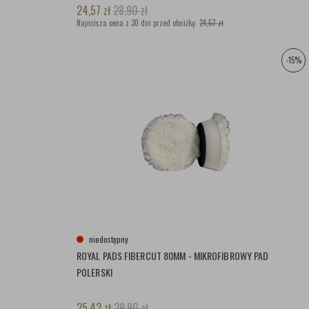
24,57
zł
28,90
zł
Najniższa cena z 30 dni przed obniżką:
24,57 zł
-15%
niedostępny
ROYAL PADS FIBERCUT 80MM - MIKROFIBROWY PAD
POLERSKI
25,42
zł
29,90
zł