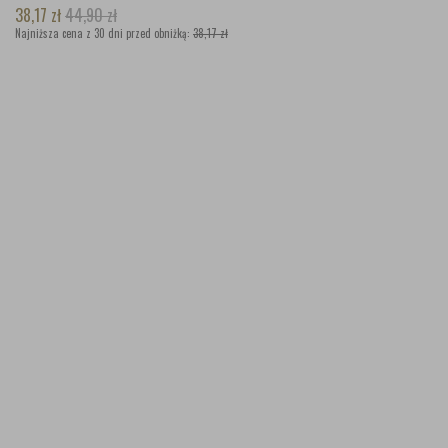
38,17
zł
44,90
zł
Najniższa cena z 30 dni przed obniżką:
38,17 zł