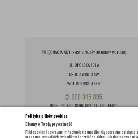
PIELĘGNACJA AUT
(SERWIS NALEŻY DO GRUPY MOTOGO)
UL. OPOLSKA 161 A
52-013 WROCŁAW
WOJ. DOLNOŚLĄSKIE
600 345 895
(PON - PT: 8:00-18:00; SOBOTA: 9:00-14:00)
Polityka plików cookies
BIURO@PIELEGNACJAAUT.PL
Dbamy o Twoją prywatność
Pliki cookies i pokrewne im technologie umożliwiają poprawne działani
przez nas wszystkich tych plików i przejść do sklepu lub dostosować użyc