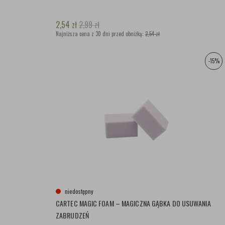
2,54
zł
2,99
zł
Najniższa cena z 30 dni przed obniżką:
2,54 zł
-15%
niedostępny
CARTEC MAGIC FOAM – MAGICZNA GĄBKA DO USUWANIA
ZABRUDZEŃ