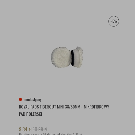
-15%
niedostępny
ROYAL PADS FIBERCUT MINI 38/50MM - MIKROFIBROWY
PAD POLERSKI
9,34
zł
10,99
zł
Najniższa cena z 30 dni przed obniżką:
9,34 zł