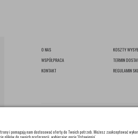
O NAS
KOSZTY WYSYŁ
WSPÓŁPRACA
TERMIN DOST
KONTAKT
REGULAMIN SK
e strony i pomagają nam dostosować ofertę do Twoich potrzeb. Możesz zaakceptować wyko
ie plików do swoich preferencji, wybierając opcję 'Ustawienia'.