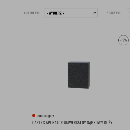
SORTUJ PO:
POKAŻ PO:
-15%
niedostępny
CARTEC APLIKATOR UNIWERSALNY GĄBKOWY DUŻY