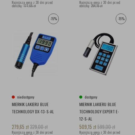
Najniższa cena z 30 dni przed
Najniższa cena z 30 dni przed
obniżką:
177,65 zł
obniżką:
254,15 zł
-15%
-15%
niedostępny
dostępny
MIERNIK LAKIERU BLUE
MIERNIK LAKIERU BLUE
TECHNOLOGY DX-13-S-AL
TECHNOLOGY EXPERT E-
12-S-AL
279,65
zł
329,00
zł
509,15
zł
599,00
zł
Najniższa cena z 30 dni przed
Najniższa cena z 30 dni przed