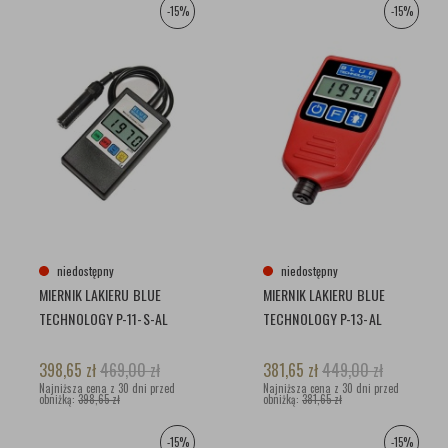
-15%
-15%
niedostępny
niedostępny
MIERNIK LAKIERU BLUE
MIERNIK LAKIERU BLUE
TECHNOLOGY P-11-S-AL
TECHNOLOGY P-13-AL
398,65
zł
469,00
zł
381,65
zł
449,00
zł
Najniższa cena z 30 dni przed
Najniższa cena z 30 dni przed
obniżką:
398,65 zł
obniżką:
381,65 zł
-15%
-15%