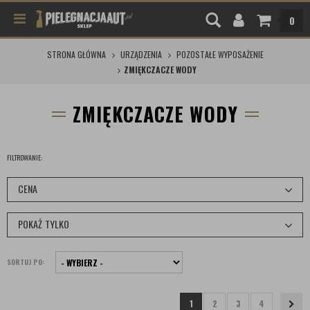
0
STRONA GŁÓWNA
URZĄDZENIA
POZOSTAŁE WYPOSAŻENIE
ZMIĘKCZACZE WODY
ZMIĘKCZACZE WODY
FILTROWANIE:
CENA
POKAŻ TYLKO
SORTUJ PO:
1
2
3
4