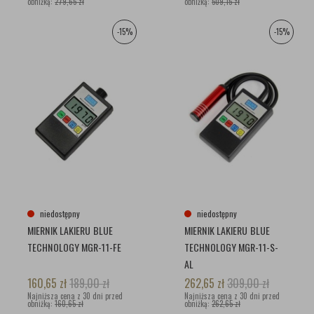
obniżką:
279,65 zł
obniżką:
509,15 zł
-15%
-15%
niedostępny
niedostępny
MIERNIK LAKIERU BLUE
MIERNIK LAKIERU BLUE
TECHNOLOGY MGR-11-FE
TECHNOLOGY MGR-11-S-
AL
160,65
zł
189,00
zł
262,65
zł
309,00
zł
Najniższa cena z 30 dni przed
Najniższa cena z 30 dni przed
obniżką:
160,65 zł
obniżką:
262,65 zł