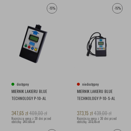
-15%
-15%
dostępny
niedostępny
MIERNIK LAKIERU BLUE
MIERNIK LAKIERU BLUE
TECHNOLOGY P-10-AL
TECHNOLOGY P-10-S-AL
347,65
zł
409,00
zł
373,15
zł
439,00
zł
Najniższa cena z 30 dni przed
Najniższa cena z 30 dni przed
obniżką:
347,65 zł
obniżką:
373,15 zł