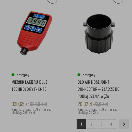
dostępny
dostępny
MIERNIK LAKIERU BLUE
BLO AIR HOSE JOINT
TECHNOLOGY P-13-FE
CONNECTOR – ZŁĄCZE DO
PODŁĄCZENIA WĘŻA
330,65
zł
389,00
zł
20,32
zł
23,90
zł
Najniższa cena z 30 dni przed
Najniższa cena z 30 dni przed
obniżką:
330,65 zł
obniżką:
20,32 zł
1
2
3
4