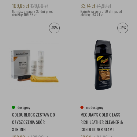
CZYSZCZĄCY
GLINKA
109,65
zł
129,00
zł
63,74
zł
74,99
zł
Najniższa cena z 30 dni przed
Najniższa cena z 30 dni przed
obniżką:
109,65 zł
obniżką:
63,74 zł
-15%
-15%
dostępny
niedostępny
COLOURLOCK ZESTAW DO
MEGUIAR'S GOLD CLASS
CZYSZCZENIA SKÓR
RICH LEATHER CLEANER &
STRONG
CONDITIONER 414ML -
ŚRODEK DO PIELĘGNACJI