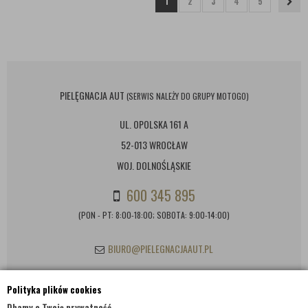
1
2
3
4
5
PIELĘGNACJA AUT
(SERWIS NALEŻY DO GRUPY MOTOGO)
UL. OPOLSKA 161 A
52-013 WROCŁAW
WOJ. DOLNOŚLĄSKIE
600 345 895
(PON - PT: 8:00-18:00; SOBOTA: 9:00-14:00)
BIURO@PIELEGNACJAAUT.PL
Polityka plików cookies
INFORMACJE KONTAKTOWE
Dbamy o Twoją prywatność