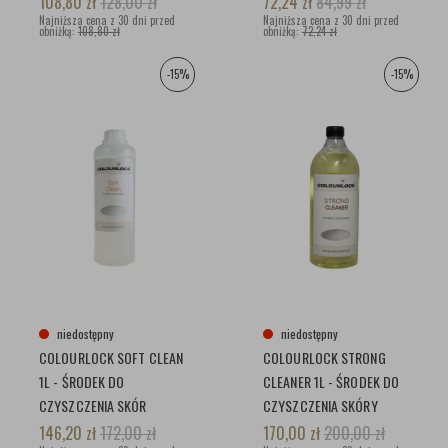
108,80
zł
128,00
zł
72,24
zł
84,99
zł
Najniższa cena z 30 dni przed
SKÓR
Najniższa cena z 30 dni przed
obniżką:
108,80 zł
obniżką:
72,24 zł
-15%
-15%
niedostępny
niedostępny
COLOURLOCK SOFT CLEAN
COLOURLOCK STRONG
1L - ŚRODEK DO
CLEANER 1L - ŚRODEK DO
CZYSZCZENIA SKÓR
CZYSZCZENIA SKÓRY
146,20
zł
172,00
zł
170,00
zł
200,00
zł