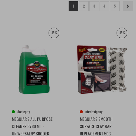
1
2
3
4
5
-15%
-15%
dostępny
niedostępny
MEGUIAR'S ALL PURPOSE
MEGUIAR'S SMOOTH
CLEANER 3780 ML -
SURFACE CLAY BAR
UNIWERSALNY ŚRODEK
REPLACEMENT 50G -