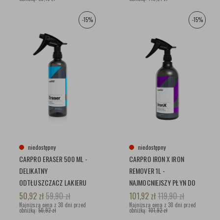
-15%
-15%
niedostępny
niedostępny
CARPRO ERASER 500 ML -
CARPRO IRON X IRON
DELIKATNY
REMOVER 1L -
ODTŁUSZCZACZ LAKIERU
NAJMOCNIEJSZY PŁYN DO
PRZED APLKACJĄ
CZYSZCZENIA FELG
50,92
zł
59,90
zł
101,92
zł
119,90
zł
WOSKÓW, POWŁOK
Najniższa cena z 30 dni przed
Najniższa cena z 30 dni przed
obniżką:
50,92 zł
obniżką:
101,92 zł