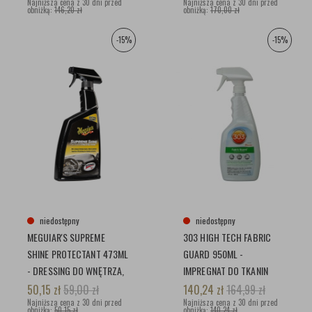
Najniższa cena z 30 dni przed
Najniższa cena z 30 dni przed
obniżką:
146,20 zł
obniżką:
170,00 zł
-15%
-15%
niedostępny
niedostępny
MEGUIAR'S SUPREME
303 HIGH TECH FABRIC
SHINE PROTECTANT 473ML
GUARD 950ML -
- DRESSING DO WNĘTRZA,
IMPREGNAT DO TKANIN
WYSOKI POŁYSK
50,15
zł
59,00
zł
140,24
zł
164,99
zł
Najniższa cena z 30 dni przed
Najniższa cena z 30 dni przed
obniżką:
50,15 zł
obniżką:
140,24 zł