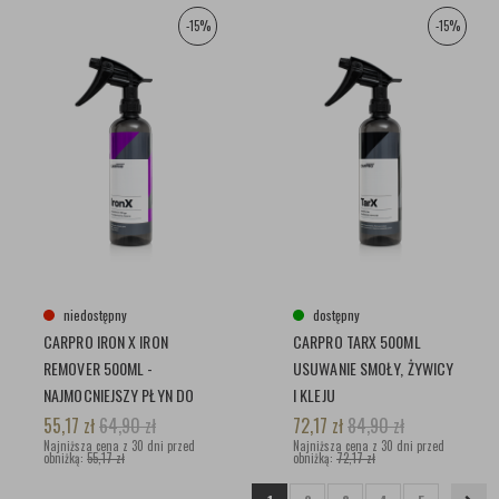
-15%
-15%
niedostępny
dostępny
CARPRO IRON X IRON
CARPRO TARX 500ML
REMOVER 500ML -
USUWANIE SMOŁY, ŻYWICY
NAJMOCNIEJSZY PŁYN DO
I KLEJU
CZYSZCZENIA FELG,
55,17
zł
64,90
zł
72,17
zł
84,90
zł
Najniższa cena z 30 dni przed
Najniższa cena z 30 dni przed
obniżką:
55,17 zł
obniżką:
72,17 zł