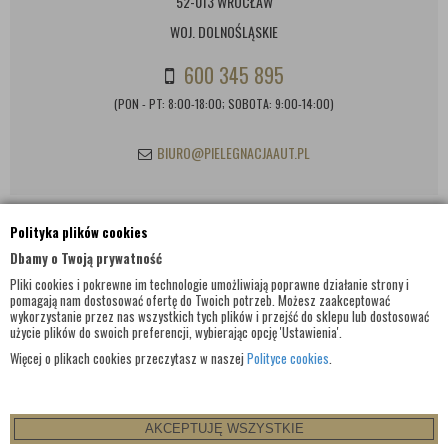
52-013 WROCŁAW
WOJ. DOLNOŚLĄSKIE
600 345 895
(PON - PT: 8:00-18:00; SOBOTA: 9:00-14:00)
BIURO@PIELEGNACJAAUT.PL
Polityka plików cookies
INFORMACJE KONTAKTOWE
Dbamy o Twoją prywatność
Pliki cookies i pokrewne im technologie umożliwiają poprawne działanie strony i
pomagają nam dostosować ofertę do Twoich potrzeb. Możesz zaakceptować
wykorzystanie przez nas wszystkich tych plików i przejść do sklepu lub dostosować
użycie plików do swoich preferencji, wybierając opcję 'Ustawienia'.
Więcej o plikach cookies przeczytasz w naszej
Polityce cookies
.
AKCEPTUJĘ WSZYSTKIE