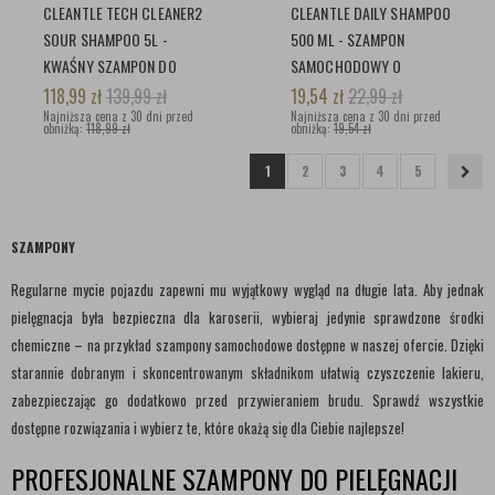
CLEANTLE TECH CLEANER2
CLEANTLE DAILY SHAMPOO
SOUR SHAMPOO 5L -
500 ML - SZAMPON
KWAŚNY SZAMPON DO
SAMOCHODOWY O
PIELĘGNACJI POWŁOK
NEUTRALNYM PH
118,99
zł
139,99
zł
19,54
zł
22,99
zł
Najniższa cena z 30 dni przed
Najniższa cena z 30 dni przed
obniżką:
118,99 zł
obniżką:
19,54 zł
1
2
3
4
5
SZAMPONY
Regularne mycie pojazdu zapewni mu wyjątkowy wygląd na długie lata. Aby jednak
pielęgnacja była bezpieczna dla karoserii, wybieraj jedynie sprawdzone środki
chemiczne – na przykład szampony samochodowe dostępne w naszej ofercie. Dzięki
starannie dobranym i skoncentrowanym składnikom ułatwią czyszczenie lakieru,
zabezpieczając go dodatkowo przed przywieraniem brudu. Sprawdź wszystkie
dostępne rozwiązania i wybierz te, które okażą się dla Ciebie najlepsze!
PROFESJONALNE SZAMPONY DO PIELĘGNACJI