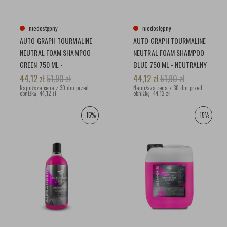
niedostępny
niedostępny
AUTO GRAPH TOURMALINE
AUTO GRAPH TOURMALINE
NEUTRAL FOAM SHAMPOO
NEUTRAL FOAM SHAMPOO
GREEN 750 ML -
BLUE 750 ML - NEUTRALNY
NEUTRALNY SZAMPON
SZAMPON
44,12
zł
51,90
zł
44,12
zł
51,90
zł
Najniższa cena z 30 dni przed
Najniższa cena z 30 dni przed
obniżką:
44,12 zł
obniżką:
44,12 zł
-15%
-15%