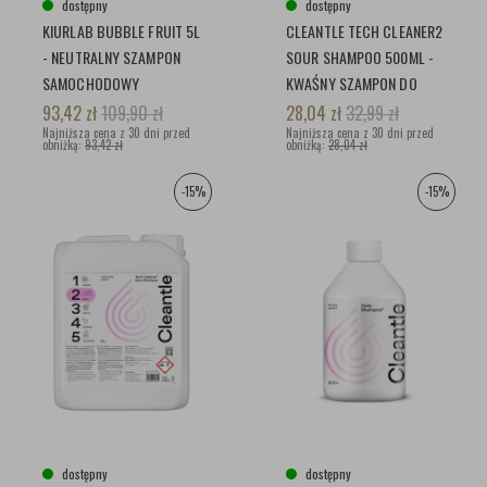
dostępny
dostępny
KIURLAB BUBBLE FRUIT 5L
CLEANTLE TECH CLEANER2
- NEUTRALNY SZAMPON
SOUR SHAMPOO 500ML -
SAMOCHODOWY
KWAŚNY SZAMPON DO
PIELĘGNACJI POWŁOK
93,42
zł
109,90
zł
28,04
zł
32,99
zł
Najniższa cena z 30 dni przed
Najniższa cena z 30 dni przed
obniżką:
93,42 zł
obniżką:
28,04 zł
-15%
-15%
dostępny
dostępny