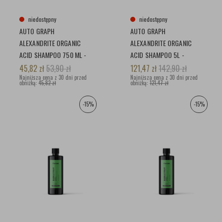
niedostępny
niedostępny
AUTO GRAPH
AUTO GRAPH
ALEXANDRITE ORGANIC
ALEXANDRITE ORGANIC
ACID SHAMPOO 750 ML -
ACID SHAMPOO 5L -
WYSOKO
WYSOKO
45,82
zł
53,90
zł
121,47
zł
142,90
zł
SKONCETROWANY KWAŚNY
Najniższa cena z 30 dni przed
SKONCETROWANY KWAŚNY
Najniższa cena z 30 dni przed
obniżką:
45,82 zł
obniżką:
121,47 zł
SZAMPON
SZAMPON
-15%
-15%