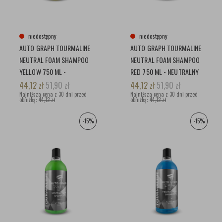
niedostępny
niedostępny
AUTO GRAPH TOURMALINE
AUTO GRAPH TOURMALINE
NEUTRAL FOAM SHAMPOO
NEUTRAL FOAM SHAMPOO
YELLOW 750 ML -
RED 750 ML - NEUTRALNY
NEUTRALNY SZAMPON
SZAMPON
44,12
zł
51,90
zł
44,12
zł
51,90
zł
Najniższa cena z 30 dni przed
Najniższa cena z 30 dni przed
obniżką:
44,12 zł
obniżką:
44,12 zł
-15%
-15%