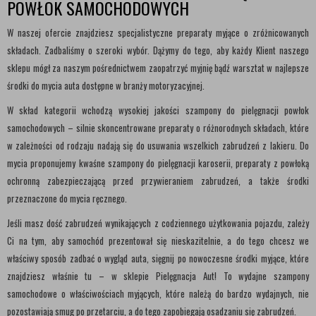
POWŁOK SAMOCHODOWYCH
W naszej ofercie znajdziesz specjalistyczne preparaty myjące o zróżnicowanych
składach. Zadbaliśmy o szeroki wybór. Dążymy do tego, aby każdy Klient naszego
sklepu mógł za naszym pośrednictwem zaopatrzyć myjnię bądź warsztat w najlepsze
środki do mycia auta dostępne w branży motoryzacyjnej.
W skład kategorii wchodzą wysokiej jakości szampony do pielęgnacji powłok
samochodowych – silnie skoncentrowane preparaty o różnorodnych składach, które
w zależności od rodzaju nadają się do usuwania wszelkich zabrudzeń z lakieru. Do
mycia proponujemy kwaśne szampony do pielęgnacji karoserii, preparaty z powłoką
ochronną zabezpieczającą przed przywieraniem zabrudzeń, a także środki
przeznaczone do mycia ręcznego.
Jeśli masz dość zabrudzeń wynikających z codziennego użytkowania pojazdu, zależy
Ci na tym, aby samochód prezentował się nieskazitelnie, a do tego chcesz we
właściwy sposób zadbać o wygląd auta, sięgnij po nowoczesne środki myjące, które
znajdziesz właśnie tu – w sklepie Pielęgnacja Aut! To wydajne szampony
samochodowe o właściwościach myjących, które należą do bardzo wydajnych, nie
pozostawiają smug po przetarciu, a do tego zapobiegają osadzaniu się zabrudzeń.