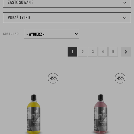
ZASTOSOWANIE
POKAŻ TYLKO
SORTUJ PO:
1
2
3
4
5
-15%
-15%