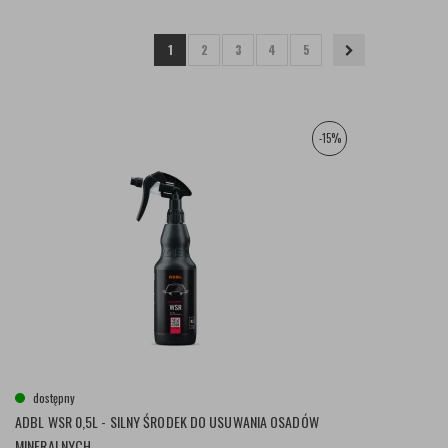
1
2
3
4
5
-15%
dostępny
ADBL WSR 0,5L - SILNY ŚRODEK DO USUWANIA OSADÓW
MINERALNYCH