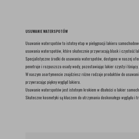
USUWANIE WATERSPOTÓW
Usuwanie waterspotów to istotny etap w pielęgnacji lakieru samochodowe
usuwania waterspotów, które skutecznie przywracają blask i czystość la
Specjalistyczne środki do usuwania waterspotów, dostępne w naszej ofer
penetruje i rozpuszcza osady wody, pozostawiając lakier czysty i lśniący.
W naszym asortymencie znajdziesz różne rodzaje produktów do usuwania 
przywracając piękny wygląd lakieru.
Usuwanie waterspotów jest istotnym krokiem w dbałości o lakier samoc
Skuteczne kosmetyki są kluczem do utrzymania doskonałego wyglądu i tr