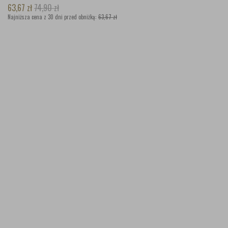
63,67
zł
74,90
zł
Najniższa cena z 30 dni przed obniżką:
63,67 zł