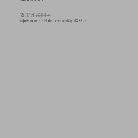
65,37
zł
76,90
zł
Najniższa cena z 30 dni przed obniżką:
63,66 zł