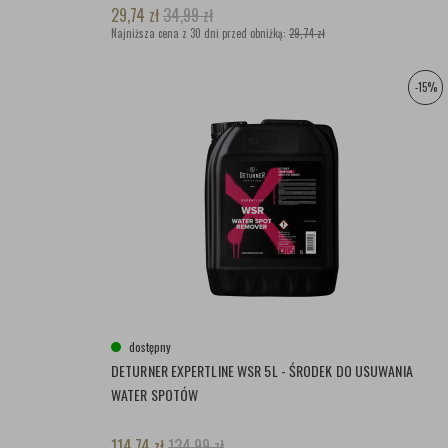
29,74
zł
34,99
zł
Najniższa cena z 30 dni przed obniżką:
29,74 zł
-15%
dostępny
DETURNER EXPERTLINE WSR 5L - ŚRODEK DO USUWANIA
WATER SPOTÓW
114,74
zł
134,99
zł