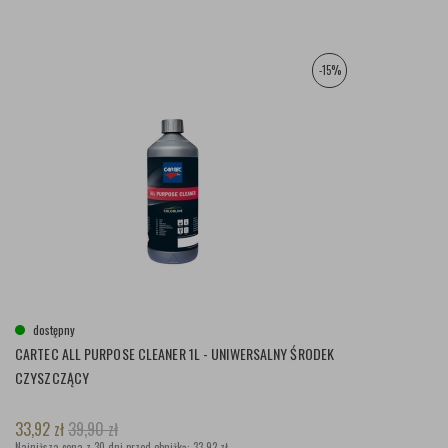
-15%
dostępny
CARTEC ALL PURPOSE CLEANER 1L - UNIWERSALNY ŚRODEK
CZYSZCZĄCY
33,92
zł
39,90
zł
Najniższa cena z 30 dni przed obniżką:
33,92 zł