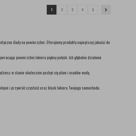
1
2
3
4
5
etyczne ślady na powierzchni. Oferujemy produkty najwyższej jakości do
racając powierzchni lakieru piękny połysk. Ich głębokie działanie
dziesz w stanie skutecznie pozbyć się plam i osadów wody,
lepie i przywróć czystość oraz blask lakieru Twojego samochodu.