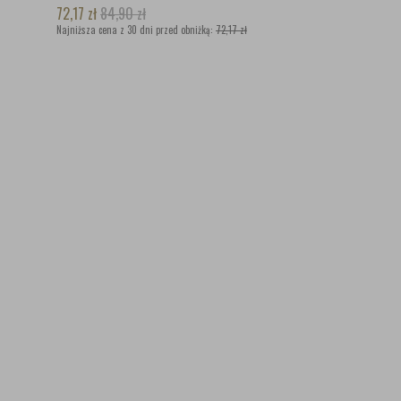
72,17
zł
84,90
zł
Najniższa cena z 30 dni przed obniżką:
72,17 zł