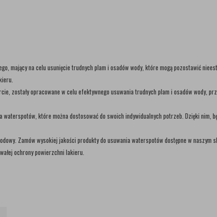
go, mający na celu usunięcie trudnych plam i osadów wody, które mogą pozostawić nieest
kieru.
cie, zostały opracowane w celu efektywnego usuwania trudnych plam i osadów wody, przyw
waterspotów, które można dostosować do swoich indywidualnych potrzeb. Dzięki nim, bę
hodowy. Zamów wysokiej jakości produkty do usuwania waterspotów dostępne w naszym sk
wałej ochrony powierzchni lakieru.