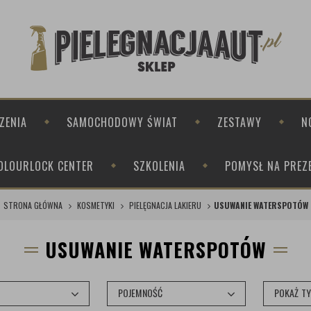
ZENIA
SAMOCHODOWY ŚWIAT
ZESTAWY
N
OLOURLOCK CENTER
SZKOLENIA
POMYSŁ NA PREZ
STRONA GŁÓWNA
KOSMETYKI
PIELĘGNACJA LAKIERU
USUWANIE WATERSPOTÓW
USUWANIE WATERSPOTÓW
POJEMNOŚĆ
POKAŻ T