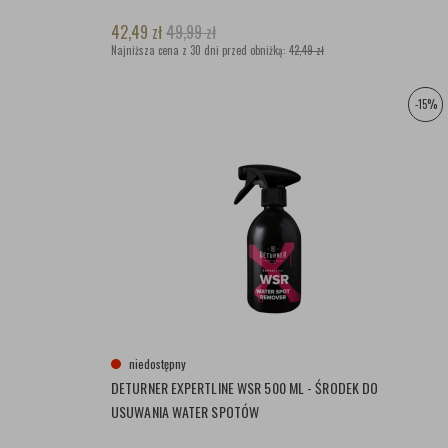
42,49
zł
49,99
zł
Najniższa cena z 30 dni przed obniżką:
42,49 zł
-15%
niedostępny
DETURNER EXPERTLINE WSR 500 ML - ŚRODEK DO
USUWANIA WATER SPOTÓW