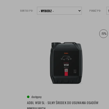
SORTUJ PO:
POKAŻ PO:
-15%
dostępny
ADBL WSR 5L - SILNY ŚRODEK DO USUWANIA OSADÓW
MINERALNYCH