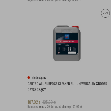
-15%
niedostępny
CARTEC ALL PURPOSE CLEANER 5L - UNIWERSALNY ŚRODEK
CZYSZCZĄCY
107,02
zł
125,90
zł
Najniższa cena z 30 dni przed obniżką:
107,02 zł