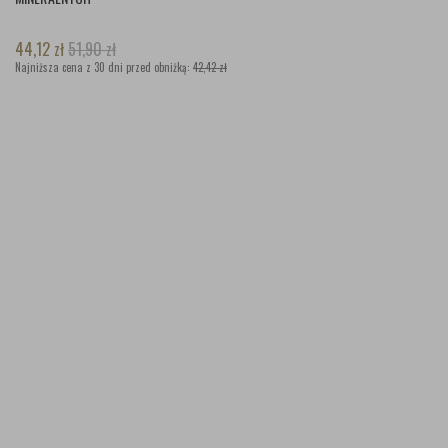
44,12
zł
51,90
zł
Najniższa cena z 30 dni przed obniżką:
42,42 zł