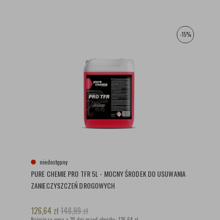
-15%
niedostępny
PURE CHEMIE PRO TFR 5L - MOCNY ŚRODEK DO USUWANIA
ZANIECZYSZCZEŃ DROGOWYCH
126,64
zł
148,99
zł
Najniższa cena z 30 dni przed obniżką:
126,64 zł