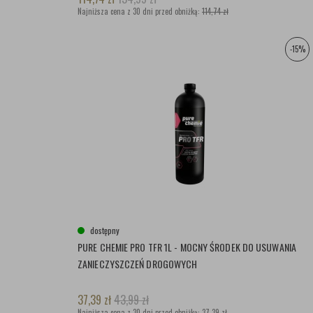
Najniższa cena z 30 dni przed obniżką:
114,74 zł
-15%
dostępny
PURE CHEMIE PRO TFR 1L - MOCNY ŚRODEK DO USUWANIA
ZANIECZYSZCZEŃ DROGOWYCH
37,39
zł
43,99
zł
Najniższa cena z 30 dni przed obniżką:
37,39 zł