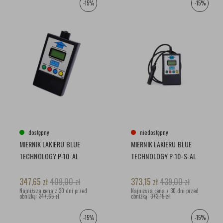
-15%
-15%
dostępny
niedostępny
MIERNIK LAKIERU BLUE
MIERNIK LAKIERU BLUE
TECHNOLOGY P-10-AL
TECHNOLOGY P-10-S-AL
347,65
zł
409,00
zł
373,15
zł
439,00
zł
Najniższa cena z 30 dni przed
Najniższa cena z 30 dni przed
obniżką:
347,65 zł
obniżką:
373,15 zł
-15%
-15%