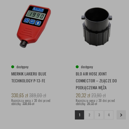
dostępny
dostępny
MIERNIK LAKIERU BLUE
BLO AIR HOSE JOINT
TECHNOLOGY P-13-FE
CONNECTOR – ZŁĄCZE DO
PODŁĄCZENIA WĘŻA
330,65
zł
389,00
zł
20,32
zł
23,90
zł
Najniższa cena z 30 dni przed
Najniższa cena z 30 dni przed
obniżką:
330,65 zł
obniżką:
20,32 zł
1
2
3
4