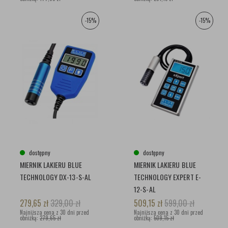
-15%
-15%
dostępny
dostępny
MIERNIK LAKIERU BLUE
MIERNIK LAKIERU BLUE
TECHNOLOGY DX-13-S-AL
TECHNOLOGY EXPERT E-
12-S-AL
279,65
zł
329,00
zł
509,15
zł
599,00
zł
Najniższa cena z 30 dni przed
Najniższa cena z 30 dni przed
obniżką:
279,65 zł
obniżką:
509,15 zł