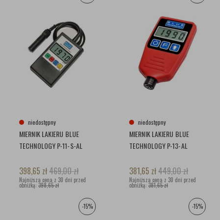
niedostępny
niedostępny
MIERNIK LAKIERU BLUE
MIERNIK LAKIERU BLUE
TECHNOLOGY P-11-S-AL
TECHNOLOGY P-13-AL
398,65
zł
469,00
zł
381,65
zł
449,00
zł
Najniższa cena z 30 dni przed
Najniższa cena z 30 dni przed
obniżką:
398,65 zł
obniżką:
381,65 zł
-15%
-15%