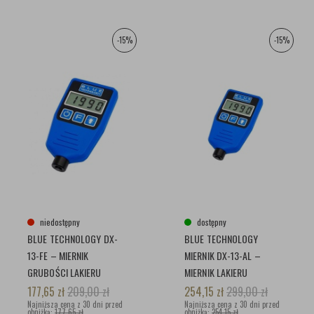
-15%
-15%
niedostępny
dostępny
BLUE TECHNOLOGY DX-
BLUE TECHNOLOGY
13-FE – MIERNIK
MIERNIK DX-13-AL –
GRUBOŚCI LAKIERU
MIERNIK LAKIERU
177,65
zł
209,00
zł
254,15
zł
299,00
zł
Najniższa cena z 30 dni przed
Najniższa cena z 30 dni przed
obniżką:
177,65 zł
obniżką:
254,15 zł