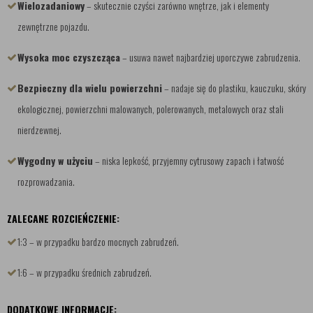
Wielozadaniowy
– skutecznie czyści zarówno wnętrze, jak i elementy
zewnętrzne pojazdu.
Wysoka moc czyszcząca
– usuwa nawet najbardziej uporczywe zabrudzenia.
Bezpieczny dla wielu powierzchni
– nadaje się do plastiku, kauczuku, skóry
ekologicznej, powierzchni malowanych, polerowanych, metalowych oraz stali
nierdzewnej.
Wygodny w użyciu
– niska lepkość, przyjemny cytrusowy zapach i łatwość
rozprowadzania.
ZALECANE ROZCIEŃCZENIE:
1:3 – w przypadku bardzo mocnych zabrudzeń.
1:6 – w przypadku średnich zabrudzeń.
DODATKOWE INFORMACJE: