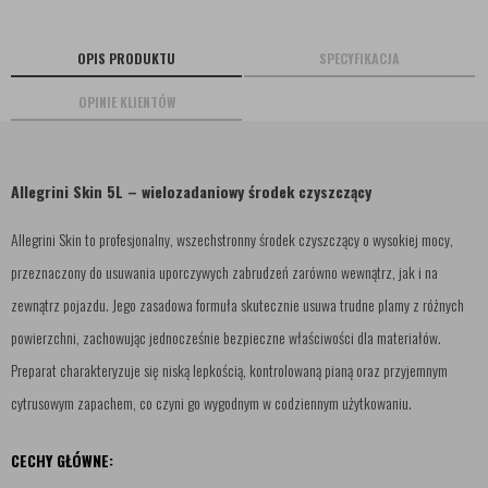
OPIS PRODUKTU
SPECYFIKACJA
OPINIE KLIENTÓW
Allegrini Skin 5L – wielozadaniowy środek czyszczący
Allegrini Skin to profesjonalny, wszechstronny środek czyszczący o wysokiej mocy,
przeznaczony do usuwania uporczywych zabrudzeń zarówno wewnątrz, jak i na
zewnątrz pojazdu. Jego zasadowa formuła skutecznie usuwa trudne plamy z różnych
powierzchni, zachowując jednocześnie bezpieczne właściwości dla materiałów.
Preparat charakteryzuje się niską lepkością, kontrolowaną pianą oraz przyjemnym
cytrusowym zapachem, co czyni go wygodnym w codziennym użytkowaniu.
CECHY GŁÓWNE: