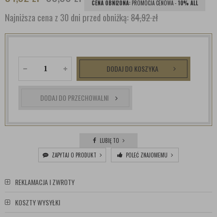
CENA OBNIŻONA:
PROMOCJA CENOWA -
10% ALL
Najniższa cena z 30 dni przed obniżką:
84,92 zł
DODAJ DO KOSZYKA
DODAJ DO PRZECHOWALNI
LUBIĘ TO
ZAPYTAJ O PRODUKT
POLEĆ ZNAJOMEMU
REKLAMACJA I ZWROTY
KOSZTY WYSYŁKI