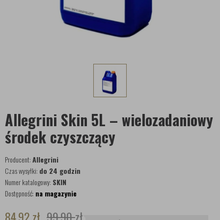
Allegrini Skin 5L – wielozadaniowy
środek czyszczący
Producent:
Allegrini
Czas wysyłki:
do 24 godzin
Numer katalogowy:
SKIN
Dostępność:
na magazynie
84,92
zł
99,90
zł