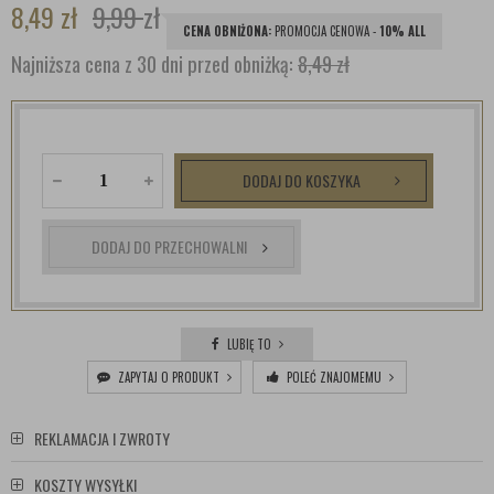
8,49
zł
9,99
zł
CENA OBNIŻONA:
PROMOCJA CENOWA -
10% ALL
Najniższa cena z 30 dni przed obniżką:
8,49 zł
DODAJ DO KOSZYKA
DODAJ DO PRZECHOWALNI
LUBIĘ TO
ZAPYTAJ O PRODUKT
POLEĆ ZNAJOMEMU
REKLAMACJA I ZWROTY
KOSZTY WYSYŁKI