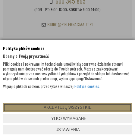
600 345 895
(PON - PT: 8:00-18:00; SOBOTA: 9:00-14:00)
BIURO@PIELEGNACJAAUT.PL
Polityka plików cookies
INFORMACJE KONTAKTOWE
Dbamy o Twoją prywatność
Pliki cookies i pokrewne im technologie umożliwiają poprawne działanie strony i
pomagają nam dostosować ofertę do Twoich potrzeb. Możesz zaakceptować
wykorzystanie przez nas wszystkich tych plików i przejść do sklepu lub dostosować
użycie plików do swoich preferencji, wybierając opcję 'Ustawienia'.
Więcej o plikach cookies przeczytasz w naszej
Polityce cookies
.
AKCEPTUJĘ WSZYSTKIE
© WSZELKIE PRAWA ZASTRZEŻONE 2017 |
PIELEGNACJAAUT.PL
TYLKO WYMAGANE
PROJEKT I OPROGRAMOWANIE SKLEPU:
EBEXO
USTAWIENIA