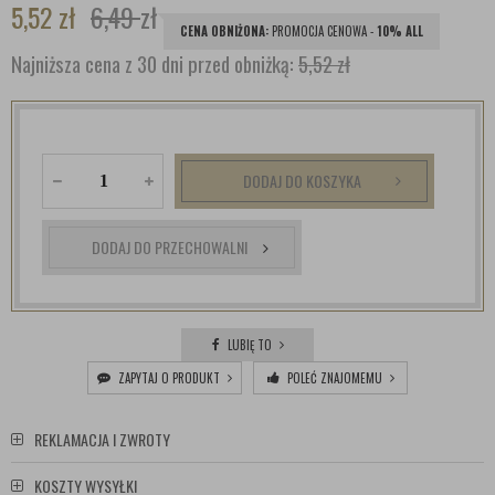
5,52
zł
6,49
zł
CENA OBNIŻONA:
PROMOCJA CENOWA -
10% ALL
Najniższa cena z 30 dni przed obniżką:
5,52 zł
DODAJ DO KOSZYKA
DODAJ DO PRZECHOWALNI
LUBIĘ TO
ZAPYTAJ O PRODUKT
POLEĆ ZNAJOMEMU
REKLAMACJA I ZWROTY
KOSZTY WYSYŁKI