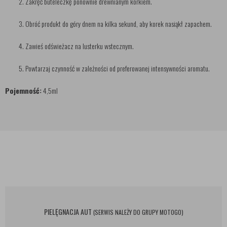
Zakręć buteleczkę ponownie drewnianym korkiem.
Obróć produkt do góry dnem na kilka sekund, aby korek nasiąkł zapachem.
Zawieś odświeżacz na lusterku wstecznym.
Powtarzaj czynność w zależności od preferowanej intensywności aromatu.
Pojemność:
4,5ml
PIELĘGNACJA AUT
(SERWIS NALEŻY DO GRUPY MOTOGO)