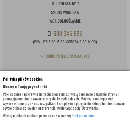
UL. OPOLSKA 161 A
52-013 WROCŁAW
WOJ. DOLNOŚLĄSKIE
600 345 895
(PON - PT: 8:00-18:00; SOBOTA: 9:00-14:00)
BIURO@PIELEGNACJAAUT.PL
Polityka plików cookies
INFORMACJE KONTAKTOWE
Dbamy o Twoją prywatność
Pliki cookies i pokrewne im technologie umożliwiają poprawne działanie strony i
pomagają nam dostosować ofertę do Twoich potrzeb. Możesz zaakceptować
wykorzystanie przez nas wszystkich tych plików i przejść do sklepu lub dostosować
użycie plików do swoich preferencji, wybierając opcję 'Ustawienia'.
Więcej o plikach cookies przeczytasz w naszej
Polityce cookies
.