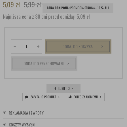
5,09
zł
5,99
zł
CENA OBNIŻONA:
PROMOCJA CENOWA -
10% ALL
Najniższa cena z 30 dni przed obniżką:
5,09 zł
DODAJ DO KOSZYKA
DODAJ DO PRZECHOWALNI
LUBIĘ TO
ZAPYTAJ O PRODUKT
POLEĆ ZNAJOMEMU
REKLAMACJA I ZWROTY
KOSZTY WYSYŁKI