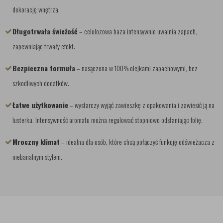
dekorację wnętrza.
Długotrwała świeżość
– celulozowa baza intensywnie uwalnia zapach,
zapewniając trwały efekt.
Bezpieczna formuła
– nasączona w 100% olejkami zapachowymi, bez
szkodliwych dodatków.
Łatwe użytkowanie
– wystarczy wyjąć zawieszkę z opakowania i zawiesić ją na
lusterku. Intensywność aromatu można regulować stopniowo odsłaniając folię.
Mroczny klimat
– idealna dla osób, które chcą połączyć funkcję odświeżacza z
niebanalnym stylem.