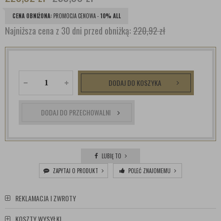
CENA OBNIŻONA:
PROMOCJA CENOWA -
10% ALL
Najniższa cena z 30 dni przed obniżką:
220,92 zł
DODAJ DO KOSZYKA
DODAJ DO PRZECHOWALNI
LUBIĘ TO
ZAPYTAJ O PRODUKT
POLEĆ ZNAJOMEMU
REKLAMACJA I ZWROTY
KOSZTY WYSYŁKI