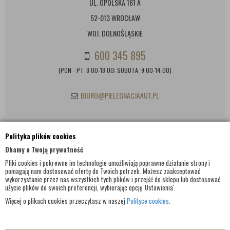
UL. OPOLSKA 161 A
52-013 WROCŁAW
WOJ. DOLNOŚLĄSKIE
600 345 895
(PON - PT: 8:00-18:00; SOBOTA: 9:00-14:00)
BIURO@PIELEGNACJAAUT.PL
Polityka plików cookies
INFORMACJE KONTAKTOWE
Dbamy o Twoją prywatność
Pliki cookies i pokrewne im technologie umożliwiają poprawne działanie strony i
pomagają nam dostosować ofertę do Twoich potrzeb. Możesz zaakceptować
wykorzystanie przez nas wszystkich tych plików i przejść do sklepu lub dostosować
użycie plików do swoich preferencji, wybierając opcję 'Ustawienia'.
Więcej o plikach cookies przeczytasz w naszej
Polityce cookies
.