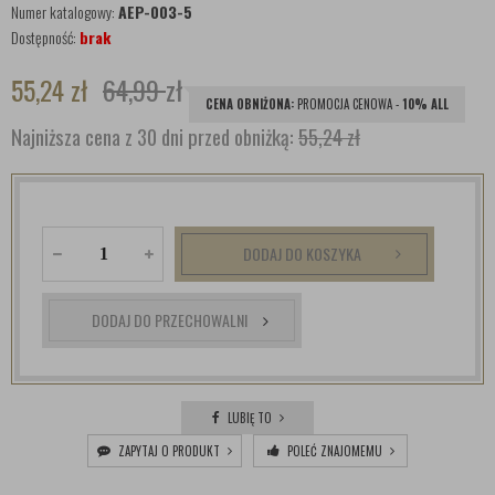
Numer katalogowy:
AEP-003-5
Dostępność:
brak
55,24
zł
64,99
zł
CENA OBNIŻONA:
PROMOCJA CENOWA -
10% ALL
Najniższa cena z 30 dni przed obniżką:
55,24 zł
DODAJ DO KOSZYKA
DODAJ DO PRZECHOWALNI
LUBIĘ TO
ZAPYTAJ O PRODUKT
POLEĆ ZNAJOMEMU