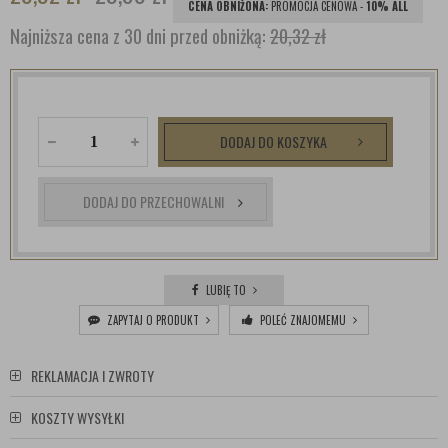
CENA OBNIŻONA:
PROMOCJA CENOWA -
10% ALL
Najniższa cena z 30 dni przed obniżką:
20,32 zł
DODAJ DO KOSZYKA
DODAJ DO PRZECHOWALNI
LUBIĘ TO
ZAPYTAJ O PRODUKT
POLEĆ ZNAJOMEMU
REKLAMACJA I ZWROTY
KOSZTY WYSYŁKI