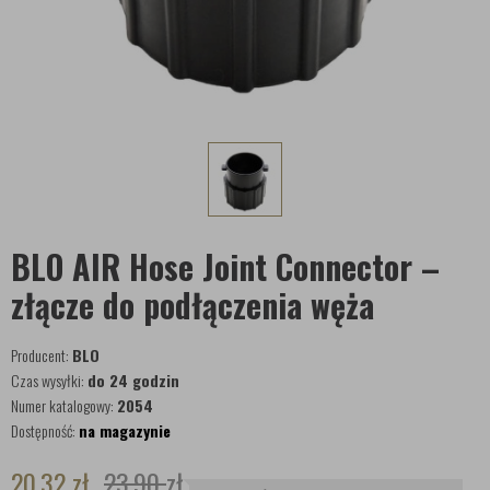
BLO AIR Hose Joint Connector –
złącze do podłączenia węża
Producent:
BLO
Czas wysyłki:
do 24 godzin
Numer katalogowy:
2054
Dostępność:
na magazynie
20,32
zł
23,90
zł