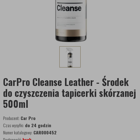
CarPro Cleanse Leather - Środek
do czyszczenia tapicerki skórzanej
500ml
Producent:
Car Pro
Czas wysyłki:
do 24 godzin
Numer katalogowy:
CAR000452
Dostępność:
brak