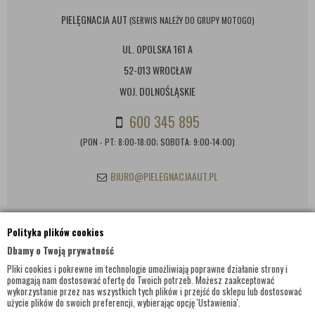
PIELĘGNACJA AUT
(SERWIS NALEŻY DO GRUPY MOTOGO)
UL. OPOLSKA 161 A
52-013 WROCŁAW
WOJ. DOLNOŚLĄSKIE
600 345 895
(PON - PT: 8:00-18:00; SOBOTA: 9:00-14:00)
BIURO@PIELEGNACJAAUT.PL
Polityka plików cookies
INFORMACJE KONTAKTOWE
Dbamy o Twoją prywatność
Pliki cookies i pokrewne im technologie umożliwiają poprawne działanie strony i
pomagają nam dostosować ofertę do Twoich potrzeb. Możesz zaakceptować
wykorzystanie przez nas wszystkich tych plików i przejść do sklepu lub dostosować
użycie plików do swoich preferencji, wybierając opcję 'Ustawienia'.