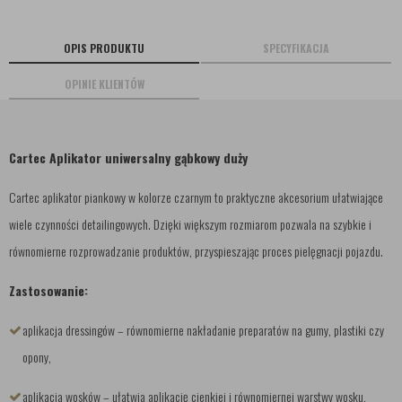
OPIS PRODUKTU
SPECYFIKACJA
OPINIE KLIENTÓW
Cartec Aplikator uniwersalny gąbkowy duży
Cartec aplikator piankowy w kolorze czarnym to praktyczne akcesorium ułatwiające
wiele czynności detailingowych. Dzięki większym rozmiarom pozwala na szybkie i
równomierne rozprowadzanie produktów, przyspieszając proces pielęgnacji pojazdu.
Zastosowanie:
aplikacja dressingów – równomierne nakładanie preparatów na gumy, plastiki czy
opony,
aplikacja wosków – ułatwia aplikację cienkiej i równomiernej warstwy wosku,