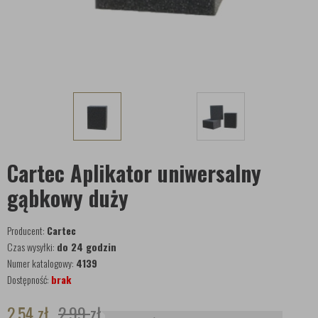
Cartec Aplikator uniwersalny
gąbkowy duży
Producent:
Cartec
Czas wysyłki:
do 24 godzin
Numer katalogowy:
4139
Dostępność:
brak
2,54
zł
2,99
zł