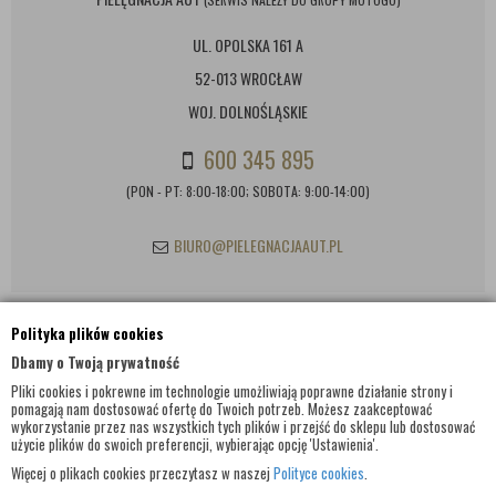
UL. OPOLSKA 161 A
52-013 WROCŁAW
WOJ. DOLNOŚLĄSKIE
600 345 895
(PON - PT: 8:00-18:00; SOBOTA: 9:00-14:00)
BIURO@PIELEGNACJAAUT.PL
Polityka plików cookies
INFORMACJE KONTAKTOWE
Dbamy o Twoją prywatność
Pliki cookies i pokrewne im technologie umożliwiają poprawne działanie strony i
pomagają nam dostosować ofertę do Twoich potrzeb. Możesz zaakceptować
wykorzystanie przez nas wszystkich tych plików i przejść do sklepu lub dostosować
użycie plików do swoich preferencji, wybierając opcję 'Ustawienia'.
Więcej o plikach cookies przeczytasz w naszej
Polityce cookies
.