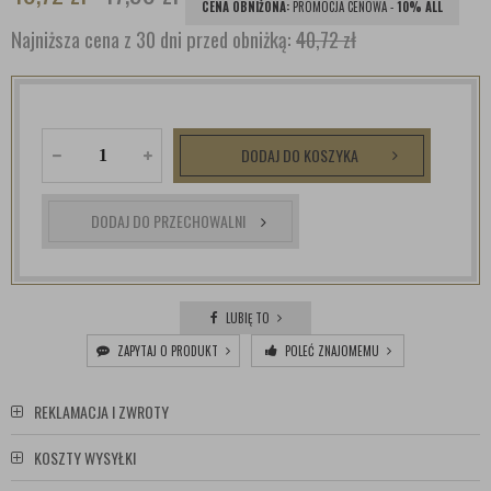
CENA OBNIŻONA:
PROMOCJA CENOWA -
10% ALL
Najniższa cena z 30 dni przed obniżką:
40,72 zł
DODAJ DO KOSZYKA
DODAJ DO PRZECHOWALNI
LUBIĘ TO
ZAPYTAJ O PRODUKT
POLEĆ ZNAJOMEMU
REKLAMACJA I ZWROTY
KOSZTY WYSYŁKI