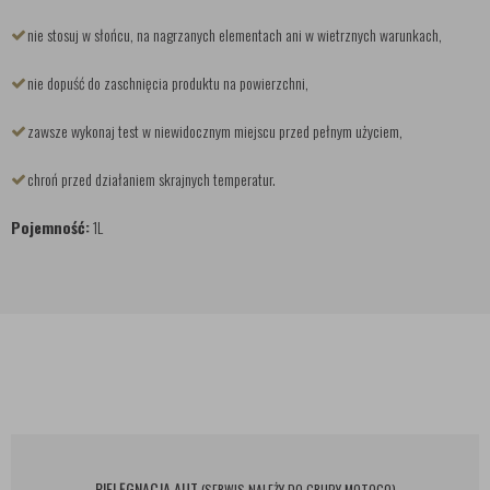
nie stosuj w słońcu, na nagrzanych elementach ani w wietrznych warunkach,
nie dopuść do zaschnięcia produktu na powierzchni,
zawsze wykonaj test w niewidocznym miejscu przed pełnym użyciem,
chroń przed działaniem skrajnych temperatur.
Pojemność:
1L
PIELĘGNACJA AUT
(SERWIS NALEŻY DO GRUPY MOTOGO)