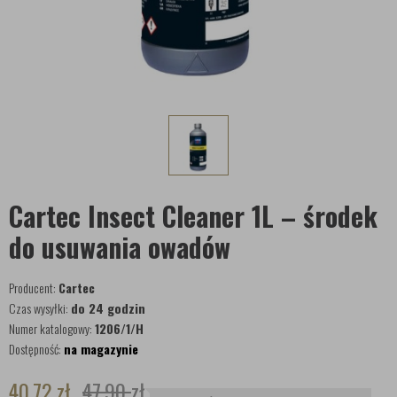
Cartec Insect Cleaner 1L – środek
do usuwania owadów
Producent:
Cartec
Czas wysyłki:
do 24 godzin
Numer katalogowy:
1206/1/H
Dostępność:
na magazynie
40,72
zł
47,90
zł