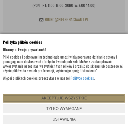
(PON - PT: 8:00-18:00; SOBOTA: 9:00-14:00)
BIURO@PIELEGNACJAAUT.PL
Polityka plików cookies
INFORMACJE KONTAKTOWE
Dbamy o Twoją prywatność
Pliki cookies i pokrewne im technologie umożliwiają poprawne działanie strony i
pomagają nam dostosować ofertę do Twoich potrzeb. Możesz zaakceptować
wykorzystanie przez nas wszystkich tych plików i przejść do sklepu lub dostosować
użycie plików do swoich preferencji, wybierając opcję 'Ustawienia'.
Więcej o plikach cookies przeczytasz w naszej
Polityce cookies
.
AKCEPTUJĘ WSZYSTKIE
© WSZELKIE PRAWA ZASTRZEŻONE 2017 |
PIELEGNACJAAUT.PL
TYLKO WYMAGANE
PROJEKT I OPROGRAMOWANIE SKLEPU:
EBEXO
USTAWIENIA