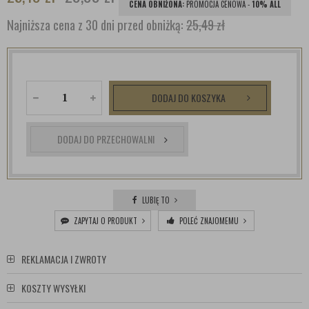
CENA OBNIŻONA:
PROMOCJA CENOWA -
10% ALL
Najniższa cena z 30 dni przed obniżką:
25,49 zł
DODAJ DO KOSZYKA
DODAJ DO PRZECHOWALNI
LUBIĘ TO
ZAPYTAJ O PRODUKT
POLEĆ ZNAJOMEMU
REKLAMACJA I ZWROTY
KOSZTY WYSYŁKI