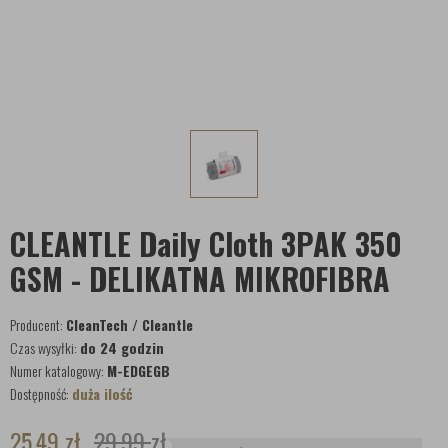
CLEANTLE Daily Cloth 3PAK 350
GSM - DELIKATNA MIKROFIBRA
Producent:
CleanTech / Cleantle
Czas wysyłki:
do 24 godzin
Numer katalogowy:
M-EDGEGB
Dostępność:
duża ilość
25,49
zł
29,99
zł