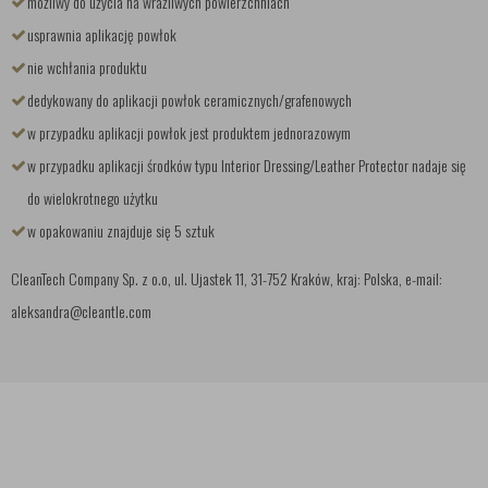
możliwy do użycia na wrażliwych powierzchniach
usprawnia aplikację powłok
nie wchłania produktu
dedykowany do aplikacji powłok ceramicznych/grafenowych
w przypadku aplikacji powłok jest produktem jednorazowym
w przypadku aplikacji środków typu Interior Dressing/Leather Protector nadaje się
do wielokrotnego użytku
w opakowaniu znajduje się 5 sztuk
CleanTech Company Sp. z o.o, ul. Ujastek 11, 31-752 Kraków, kraj: Polska, e-mail:
aleksandra@cleantle.com