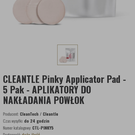
CLEANTLE Pinky Applicator Pad -
5 Pak - APLIKATORY DO
NAKŁADANIA POWŁOK
Producent:
CleanTech / Cleantle
Czas wysyłki:
do 24 godzin
Numer katalogowy:
CTL-PINKY5
Dostępność:
duża ilość