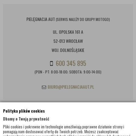
PIELĘGNACJA AUT
(SERWIS NALEŻY DO GRUPY MOTOGO)
UL. OPOLSKA 161 A
52-013 WROCŁAW
WOJ. DOLNOŚLĄSKIE
600 345 895
(PON - PT: 8:00-18:00; SOBOTA: 9:00-14:00)
BIURO@PIELEGNACJAAUT.PL
Polityka plików cookies
INFORMACJE KONTAKTOWE
Dbamy o Twoją prywatność
Pliki cookies i pokrewne im technologie umożliwiają poprawne działanie strony i
pomagają nam dostosować ofertę do Twoich potrzeb. Możesz zaakceptować