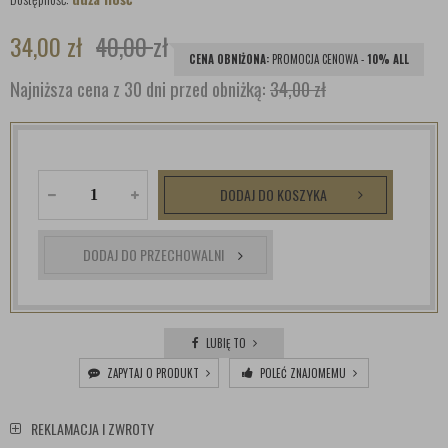
34,00
zł
40,00
zł
CENA OBNIŻONA:
PROMOCJA CENOWA -
10% ALL
Najniższa cena z 30 dni przed obniżką:
34,00 zł
DODAJ DO KOSZYKA
DODAJ DO PRZECHOWALNI
LUBIĘ TO
ZAPYTAJ O PRODUKT
POLEĆ ZNAJOMEMU
REKLAMACJA I ZWROTY