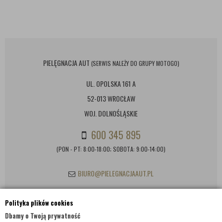
PIELĘGNACJA AUT
(SERWIS NALEŻY DO GRUPY MOTOGO)
UL. OPOLSKA 161 A
52-013 WROCŁAW
WOJ. DOLNOŚLĄSKIE
600 345 895
(PON - PT: 8:00-18:00; SOBOTA: 9:00-14:00)
BIURO@PIELEGNACJAAUT.PL
Polityka plików cookies
INFORMACJE KONTAKTOWE
Dbamy o Twoją prywatność