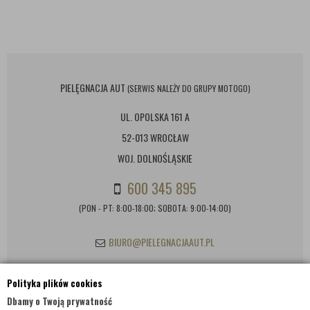
PIELĘGNACJA AUT
(SERWIS NALEŻY DO GRUPY MOTOGO)
UL. OPOLSKA 161 A
52-013 WROCŁAW
WOJ. DOLNOŚLĄSKIE
600 345 895
(PON - PT: 8:00-18:00; SOBOTA: 9:00-14:00)
BIURO@PIELEGNACJAAUT.PL
Polityka plików cookies
INFORMACJE KONTAKTOWE
Dbamy o Twoją prywatność