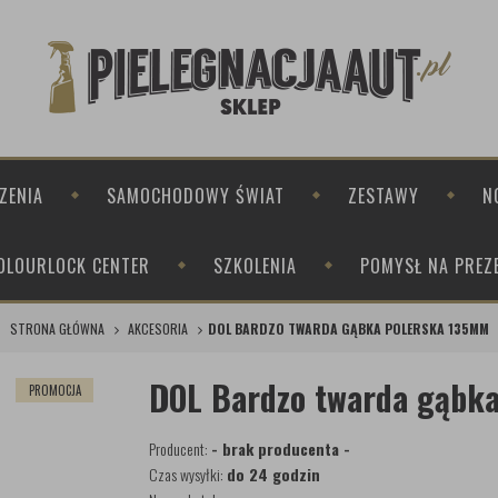
ZENIA
SAMOCHODOWY ŚWIAT
ZESTAWY
N
OLOURLOCK CENTER
SZKOLENIA
POMYSŁ NA PREZ
STRONA GŁÓWNA
AKCESORIA
DOL BARDZO TWARDA GĄBKA POLERSKA 135MM
DOL Bardzo twarda gąbk
PROMOCJA
Producent:
- brak producenta -
Czas wysyłki:
do 24 godzin