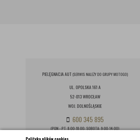
PIELĘGNACJA AUT
(SERWIS NALEŻY DO GRUPY MOTOGO)
UL. OPOLSKA 161 A
52-013 WROCŁAW
WOJ. DOLNOŚLĄSKIE
600 345 895
(PON - PT: 8:00-18:00; SOBOTA: 9:00-14:00)
Polityka plików cookies