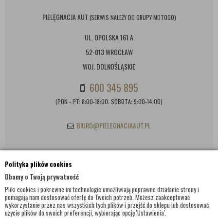
PIELĘGNACJA AUT
(SERWIS NALEŻY DO GRUPY MOTOGO)
UL. OPOLSKA 161 A
52-013 WROCŁAW
WOJ. DOLNOŚLĄSKIE
600 345 895
(PON - PT: 8:00-18:00; SOBOTA: 9:00-14:00)
BIURO@PIELEGNACJAAUT.PL
Polityka plików cookies
INFORMACJE KONTAKTOWE
Dbamy o Twoją prywatność
Pliki cookies i pokrewne im technologie umożliwiają poprawne działanie strony i
pomagają nam dostosować ofertę do Twoich potrzeb. Możesz zaakceptować
wykorzystanie przez nas wszystkich tych plików i przejść do sklepu lub dostosować
użycie plików do swoich preferencji, wybierając opcję 'Ustawienia'.