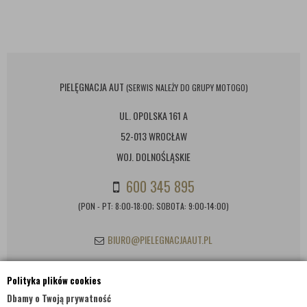
PIELĘGNACJA AUT
(SERWIS NALEŻY DO GRUPY MOTOGO)
UL. OPOLSKA 161 A
52-013 WROCŁAW
WOJ. DOLNOŚLĄSKIE
600 345 895
(PON - PT: 8:00-18:00; SOBOTA: 9:00-14:00)
BIURO@PIELEGNACJAAUT.PL
Polityka plików cookies
INFORMACJE KONTAKTOWE
Dbamy o Twoją prywatność