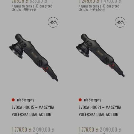
709,75
zł
835,00
zł
1 249,50
zł
1 470,00
zł
Najniższa cena z 30 dni przed
Najniższa cena z 30 dni przed
obniżką:
709,75 zł
obniżką:
1 249,50 zł
-15%
-15%
niedostępny
niedostępny
EVOXA HDQ15 – MASZYNA
EVOXA HDQ21 – MASZYNA
POLERSKA DUAL ACTION
POLERSKA DUAL ACTION
1 776,50
zł
2 090,00
zł
1 776,50
zł
2 090,00
zł