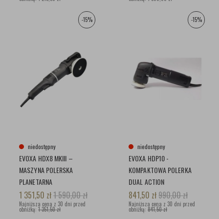
-15%
-15%
niedostępny
niedostępny
EVOXA HDX8 MKIII –
EVOXA HDP10 -
MASZYNA POLERSKA
KOMPAKTOWA POLERKA
PLANETARNA
DUAL ACTION
1 351,50
zł
1 590,00
zł
841,50
zł
990,00
zł
Najniższa cena z 30 dni przed
Najniższa cena z 30 dni przed
obniżką:
1 351,50 zł
obniżką:
841,50 zł