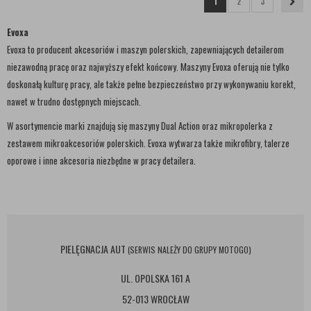
1
2
3
Evoxa
Evoxa to producent akcesoriów i maszyn polerskich, zapewniających detailerom
niezawodną pracę oraz najwyższy efekt końcowy. Maszyny Evoxa oferują nie tylko
doskonałą kulturę pracy, ale także pełne bezpieczeństwo przy wykonywaniu korekt,
nawet w trudno dostępnych miejscach.
W asortymencie marki znajdują się maszyny Dual Action oraz mikropolerka z
zestawem mikroakcesoriów polerskich. Evoxa wytwarza także mikrofibry, talerze
oporowe i inne akcesoria niezbędne w pracy detailera.
PIELĘGNACJA AUT
(SERWIS NALEŻY DO GRUPY MOTOGO)
UL. OPOLSKA 161 A
52-013 WROCŁAW