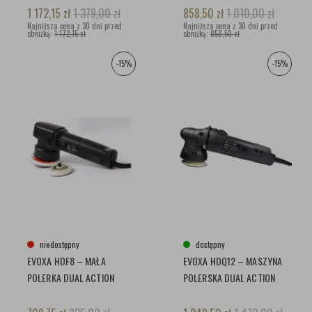
1 172,15
zł
1 379,00
zł
858,50
zł
1 010,00
zł
Najniższa cena z 30 dni przed
Najniższa cena z 30 dni przed
obniżką:
1 172,15 zł
obniżką:
858,50 zł
-15%
-15%
niedostępny
dostępny
EVOXA HDF8 – MAŁA
EVOXA HDQ12 – MASZYNA
POLERKA DUAL ACTION
POLERSKA DUAL ACTION