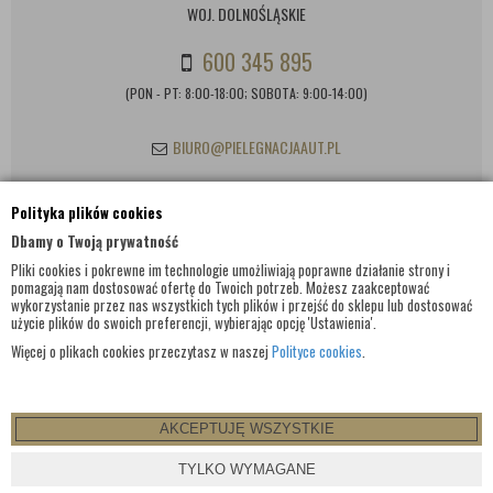
WOJ. DOLNOŚLĄSKIE
600 345 895
(PON - PT: 8:00-18:00; SOBOTA: 9:00-14:00)
BIURO@PIELEGNACJAAUT.PL
Polityka plików cookies
INFORMACJE KONTAKTOWE
Dbamy o Twoją prywatność
Pliki cookies i pokrewne im technologie umożliwiają poprawne działanie strony i
pomagają nam dostosować ofertę do Twoich potrzeb. Możesz zaakceptować
wykorzystanie przez nas wszystkich tych plików i przejść do sklepu lub dostosować
użycie plików do swoich preferencji, wybierając opcję 'Ustawienia'.
Więcej o plikach cookies przeczytasz w naszej
Polityce cookies
.
AKCEPTUJĘ WSZYSTKIE
TYLKO WYMAGANE
© WSZELKIE PRAWA ZASTRZEŻONE 2017 |
PIELEGNACJAAUT.PL