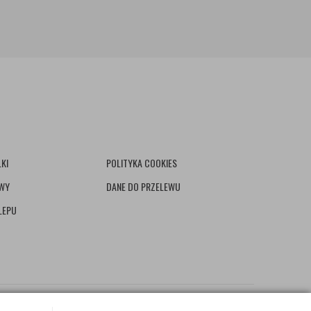
KI
POLITYKA COOKIES
AWY
DANE DO PRZELEWU
LEPU