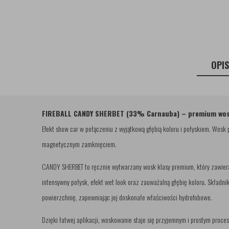
OPI
FIREBALL CANDY SHERBET (33% Carnauba) – premium wos
Efekt show car w połączeniu z wyjątkową głębią koloru i połyskiem. Wo
magnetycznym zamknięciem.
CANDY SHERBET to ręcznie wytwarzany wosk klasy premium, który zawiera 
intensywny połysk, efekt wet look oraz zauważalną głębię koloru. Składniki
powierzchnię, zapewniając jej doskonałe właściwości hydrofobowe.
Dzięki łatwej aplikacji, woskowanie staje się przyjemnym i prostym pro