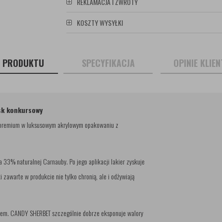
REKLAMACJA I ZWROTY
KOSZTY WYSYŁKI
S PRODUKTU
SPECYFIKACJA
OPINIE KLIE
k konkursowy
sk premium w luksusowym akrylowym opakowaniu z
33% naturalnej Carnauby. Po jego aplikacji lakier zyskuje
 zawarte w produkcie nie tylko chronią, ale i odżywiają
cesem. CANDY SHERBET szczególnie dobrze eksponuje walory