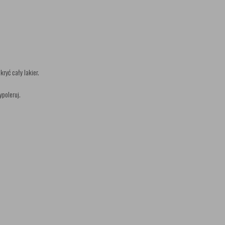
ryć cały lakier.
ypoleruj.