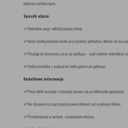
lakierów metalicznych.
Sposób użycia:
Dokładnie umyj i odtłuść powierzchnię.
Nałóż cienką warstwę wosku przy pomocy aplikatora. Można od razu pok
Przystąp do docierania zaraz po aplikacji – usuń nadmiar mikrofibrą i w
Unikaj kontaktu z wodą przez kilka godzin po aplikacji.
Dodatkowe informacje:
Pełny efekt wizualny i ochronny pojawia się po kilkunastu godzinach.
Nie stosować na nagrzanych powierzchniach ani w pełnym słońcu.
Przechowywać w suchym, zacienionym miejscu.