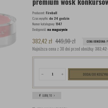
premium wosk konkurso
Producent:
Fireball
Czas wysyłki:
do 24 godzin
Numer katalogowy:
1147
Dostępność:
na magazynie
382,42
zł
449,90
zł
CENA OBNIŻONA:
P
Najniższa cena z 30 dni przed obniżką:
382,42 
DODAJ DO KOSZYK
LUBIĘ TO