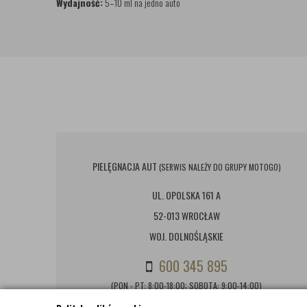
Wydajność:
5–10 ml na jedno auto
PIELĘGNACJA AUT
(SERWIS NALEŻY DO GRUPY MOTOGO)
UL. OPOLSKA 161 A
52-013 WROCŁAW
WOJ. DOLNOŚLĄSKIE
600 345 895
(PON - PT: 8:00-18:00; SOBOTA: 9:00-14:00)