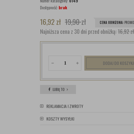
Numer katalogowy:
0149
Dostępność:
brak
16,92
zł
19,90
zł
CENA OBNIŻONA:
PROMO
Najniższa cena z 30 dni przed obniżką:
16,92 zł
DODAJ DO KOSZYK
LUBIĘ TO
REKLAMACJA I ZWROTY
KOSZTY WYSYŁKI