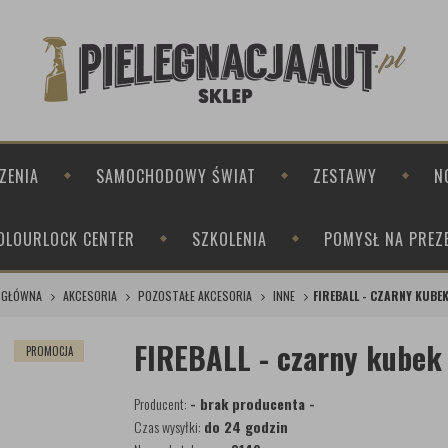
ZENIA
SAMOCHODOWY ŚWIAT
ZESTAWY
N
OLOURLOCK CENTER
SZKOLENIA
POMYSŁ NA PREZ
 GŁÓWNA
AKCESORIA
POZOSTAŁE AKCESORIA
INNE
FIREBALL - CZARNY KUBE
FIREBALL - czarny kubek 
PROMOCJA
Producent:
- brak producenta -
Czas wysyłki:
do 24 godzin