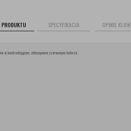
S PRODUKTU
SPECYFIKACJA
OPINIE KLIE
one w kontrastującym, intensywnie czerwonym kolorze.