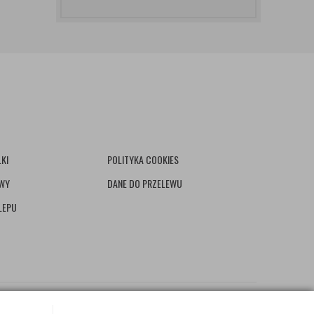
KI
POLITYKA COOKIES
AWY
DANE DO PRZELEWU
LEPU