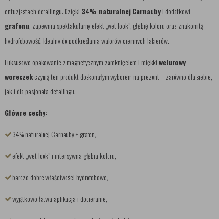
entuzjastach detailingu. Dzięki
34% naturalnej Carnauby
i dodatkowi
grafenu
, zapewnia spektakularny efekt „wet look”, głębię koloru oraz znakomitą
hydrofobowość. Idealny do podkreślania walorów ciemnych lakierów.
Luksusowe opakowanie z magnetycznym zamknięciem i miękki
welurowy
woreczek
czynią ten produkt doskonałym wyborem na prezent – zarówno dla siebie,
jak i dla pasjonata detailingu.
Główne cechy:
34% naturalnej Carnauby + grafen,
efekt „wet look” i intensywna głębia koloru,
bardzo dobre właściwości hydrofobowe,
wyjątkowo łatwa aplikacja i docieranie,