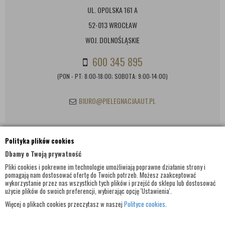
UL. OPOLSKA 161 A
52-013 WROCŁAW
WOJ. DOLNOŚLĄSKIE
600 345 895
(PON - PT: 8:00-18:00; SOBOTA: 9:00-14:00)
BIURO@PIELEGNACJAAUT.PL
Polityka plików cookies
INFORMACJE KONTAKTOWE
Dbamy o Twoją prywatność
Pliki cookies i pokrewne im technologie umożliwiają poprawne działanie strony i
pomagają nam dostosować ofertę do Twoich potrzeb. Możesz zaakceptować
wykorzystanie przez nas wszystkich tych plików i przejść do sklepu lub dostosować
użycie plików do swoich preferencji, wybierając opcję 'Ustawienia'.
Więcej o plikach cookies przeczytasz w naszej
Polityce cookies
.