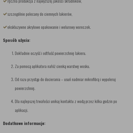
ręczna produkcja z najwyższej jakości składników,
szczególnie polecany do ciemnych lakierów,
ekskluzywne akrylowe opakowanie i welurowy woreczek.
Sposób użycia:
Dokładnie oczyść i odtłuść powierzchnię lakieru.
Za pomocą aplikatora nałóż cienką warstwę wosku.
Od razu przystąp do docierania – usuń nadmiar mikrofibrą i wypoleruj
powierzchnię.
Dla najlepszej trwałości unikaj kontaktu z wodą przez kilka godzin po
aplikacji.
Dodatkowe informacje: