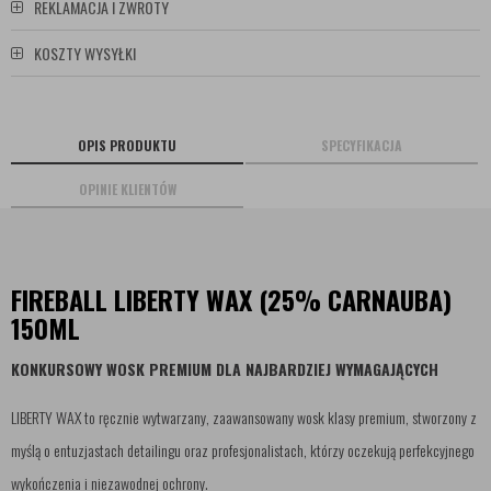
REKLAMACJA I ZWROTY
KOSZTY WYSYŁKI
OPIS PRODUKTU
SPECYFIKACJA
OPINIE KLIENTÓW
FIREBALL LIBERTY WAX (25% CARNAUBA)
150ML
KONKURSOWY WOSK PREMIUM DLA NAJBARDZIEJ WYMAGAJĄCYCH
LIBERTY WAX to ręcznie wytwarzany, zaawansowany wosk klasy premium, stworzony z
myślą o entuzjastach detailingu oraz profesjonalistach, którzy oczekują perfekcyjnego
wykończenia i niezawodnej ochrony.