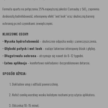
Formuła oparta na połączeniu 25% najwyższej jakości Carnauby z SiO₂ zapewnia
doskonałą hydrofobowość, intensywny efekt "wet look" oraz skuteczną barierę
ochronną przed czynnikami zewnętrznymi.
KLUCZOWE CECHY:
•
Wysoka hydrofobowość
– skutecznie odpycha wodę i zanieczyszczenia.
•
Głęboki połysk i wet look
– nadaje lakierowi intensywny blask i głębię.
•
Długotrwała ochrona
– utrzymuje się nawet do 8–12 tygodni.
•
Łatwa aplikacja
– komfortowe nakładanie i bezproblemowe dotarcie.
SPOSÓB UŻYCIA:
Dokładnie umyj i odtłuść powierzchnię.
Nałóż cienką warstwę wosku kolistymi ruchami przy użyciu aplikatora.
Odczekaj 10–15 minut.