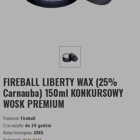
FIREBALL LIBERTY WAX (25%
Carnauba) 150ml KONKURSOWY
WOSK PREMIUM
Producent:
Fireball
Czas wysyłki:
do 24 godzin
Numer katalogowy:
3965
Dostępność:
duża ilość