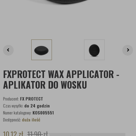
FXPROTECT WAX APPLICATOR -
APLIKATOR DO WOSKU
Producent:
FX PROTECT
Czas wysyłki:
do 24 godzin
Numer katalogowy:
KOS005551
Dostępność:
duża ilość
10,12
zł
11,90
zł