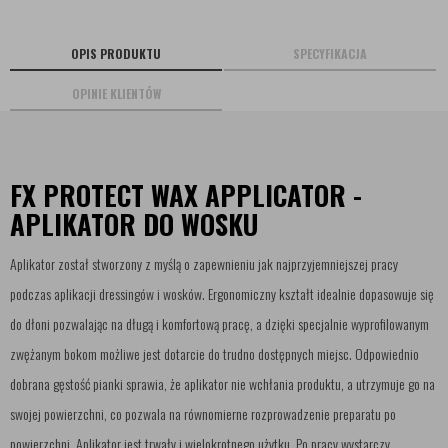
OPIS PRODUKTU
SPECYFIKACJA
OPINIE KLIENTÓW
FX PROTECT WAX APPLICATOR -
APLIKATOR DO WOSKU
Aplikator został stworzony z myślą o zapewnieniu jak najprzyjemniejszej pracy
podczas aplikacji dressingów i wosków. Ergonomiczny kształt idealnie dopasowuje się
do dłoni pozwalając na długą i komfortową pracę, a dzięki specjalnie wyprofilowanym
zwężanym bokom możliwe jest dotarcie do trudno dostępnych miejsc. Odpowiednio
dobrana gęstość pianki sprawia, że aplikator nie wchłania produktu, a utrzymuje go na
swojej powierzchni, co pozwala na równomierne rozprowadzenie preparatu po
powierzchni. Aplikator jest trwały i wielokrotnego użytku. Po pracy wystarczy