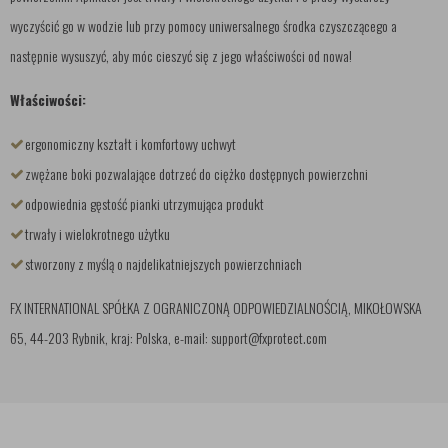
wyczyścić go w wodzie lub przy pomocy uniwersalnego środka czyszczącego a
następnie wysuszyć, aby móc cieszyć się z jego właściwości od nowa!
Właściwości:
ergonomiczny kształt i komfortowy uchwyt
zwężane boki pozwalające dotrzeć do ciężko dostępnych powierzchni
odpowiednia gęstość pianki utrzymująca produkt
trwały i wielokrotnego użytku
stworzony z myślą o najdelikatniejszych powierzchniach
FX INTERNATIONAL SPÓŁKA Z OGRANICZONĄ ODPOWIEDZIALNOŚCIĄ, MIKOŁOWSKA
65, 44-203 Rybnik, kraj: Polska, e-mail: support@fxprotect.com