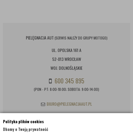
PIELĘGNACJA AUT
(SERWIS NALEŻY DO GRUPY MOTOGO)
UL. OPOLSKA 161 A
52-013 WROCŁAW
WOJ. DOLNOŚLĄSKIE
600 345 895
(PON - PT: 8:00-18:00; SOBOTA: 9:00-14:00)
BIURO@PIELEGNACJAAUT.PL
Polityka plików cookies
INFORMACJE KONTAKTOWE
Dbamy o Twoją prywatność