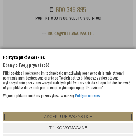
600 345 895
(PON - PT: 8:00-18:00; SOBOTA: 9:00-14:00)
BIURO@PIELEGNACJAAUT.PL
Polityka plików cookies
INFORMACJE KONTAKTOWE
Dbamy o Twoją prywatność
Pliki cookies i pokrewne im technologie umożliwiają poprawne działanie strony i
pomagają nam dostosować ofertę do Twoich potrzeb. Możesz zaakceptować
wykorzystanie przez nas wszystkich tych plików i przejść do sklepu lub dostosować
użycie plików do swoich preferencji, wybierając opcję 'Ustawienia'.
Więcej o plikach cookies przeczytasz w naszej
Polityce cookies
.
AKCEPTUJĘ WSZYSTKIE
© WSZELKIE PRAWA ZASTRZEŻONE 2017 |
PIELEGNACJAAUT.PL
TYLKO WYMAGANE
PROJEKT I OPROGRAMOWANIE SKLEPU:
EBEXO