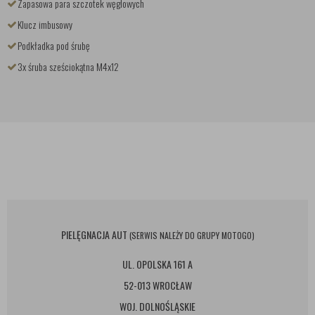
Zapasowa para szczotek węglowych
Klucz imbusowy
Podkładka pod śrubę
3x śruba sześciokątna M4x12
PIELĘGNACJA AUT
(SERWIS NALEŻY DO GRUPY MOTOGO)
UL. OPOLSKA 161 A
52-013 WROCŁAW
WOJ. DOLNOŚLĄSKIE