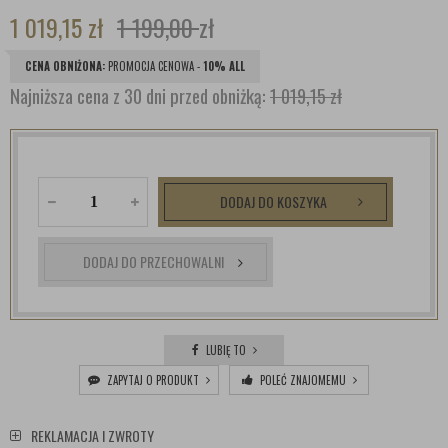
1 019,15
zł
1 199,00
zł
CENA OBNIŻONA:
PROMOCJA CENOWA -
10% ALL
Najniższa cena z 30 dni przed obniżką:
1 019,15 zł
DODAJ DO KOSZYKA
DODAJ DO PRZECHOWALNI
LUBIĘ TO
ZAPYTAJ O PRODUKT
POLEĆ ZNAJOMEMU
REKLAMACJA I ZWROTY