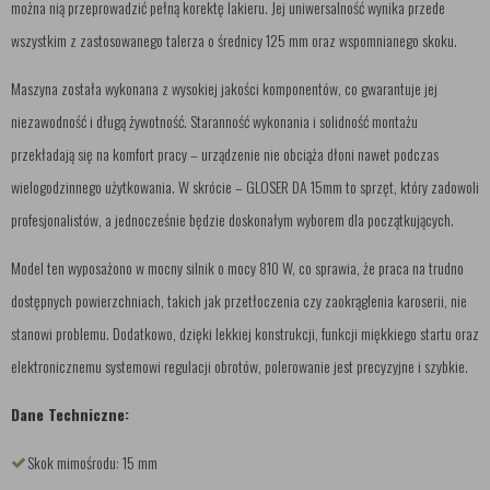
można nią przeprowadzić pełną korektę lakieru. Jej uniwersalność wynika przede
wszystkim z zastosowanego talerza o średnicy 125 mm oraz wspomnianego skoku.
Maszyna została wykonana z wysokiej jakości komponentów, co gwarantuje jej
niezawodność i długą żywotność. Staranność wykonania i solidność montażu
przekładają się na komfort pracy – urządzenie nie obciąża dłoni nawet podczas
wielogodzinnego użytkowania. W skrócie – GLOSER DA 15mm to sprzęt, który zadowoli
profesjonalistów, a jednocześnie będzie doskonałym wyborem dla początkujących.
Model ten wyposażono w mocny silnik o mocy 810 W, co sprawia, że praca na trudno
dostępnych powierzchniach, takich jak przetłoczenia czy zaokrąglenia karoserii, nie
stanowi problemu. Dodatkowo, dzięki lekkiej konstrukcji, funkcji miękkiego startu oraz
elektronicznemu systemowi regulacji obrotów, polerowanie jest precyzyjne i szybkie.
Dane Techniczne:
Skok mimośrodu: 15 mm