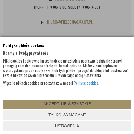
(PON - PT: 8:00-18:00; SOBOTA: 9:00-14:00)
BIURO@PIELEGNACJAAUT.PL
Polityka plików cookies
INFORMACJE KONTAKTOWE
Dbamy o Twoją prywatność
Pliki cookies i pokrewne im technologie umożliwiają poprawne działanie strony i
pomagają nam dostosować ofertę do Twoich potrzeb. Możesz zaakceptować
wykorzystanie przez nas wszystkich tych plików i przejść do sklepu lub dostosować
użycie plików do swoich preferencji, wybierając opcję 'Ustawienia'.
Więcej o plikach cookies przeczytasz w naszej
Polityce cookies
.
AKCEPTUJĘ WSZYSTKIE
© WSZELKIE PRAWA ZASTRZEŻONE 2017 |
PIELEGNACJAAUT.PL
TYLKO WYMAGANE
PROJEKT I OPROGRAMOWANIE SKLEPU:
EBEXO
USTAWIENIA