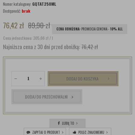
Numer katalogowy:
GQTAT250ML
Dostępność:
brak
76,42
zł
89,90
zł
CENA OBNIŻONA:
PROMOCJA CENOWA -
10% ALL
Cena jednostkowa: 305,66
zł
/ l
Najniższa cena z 30 dni przed obniżką:
76,42 zł
DODAJ DO KOSZYKA
DODAJ DO PRZECHOWALNI
LUBIĘ TO
ZAPYTAJ O PRODUKT
POLEĆ ZNAJOMEMU