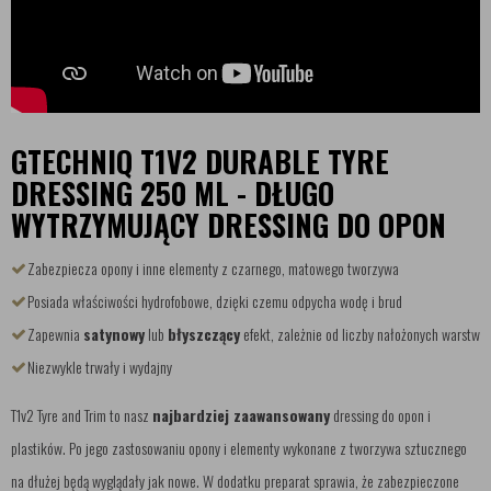
GTECHNIQ T1V2 DURABLE TYRE
DRESSING 250 ML - DŁUGO
WYTRZYMUJĄCY DRESSING DO OPON
Zabezpiecza opony i inne elementy z czarnego, matowego tworzywa
Posiada właściwości hydrofobowe, dzięki czemu odpycha wodę i brud
Zapewnia
satynowy
lub
błyszczący
efekt, zależnie od liczby nałożonych warstw
Niezwykle trwały i wydajny
T1v2 Tyre and Trim to nasz
najbardziej zaawansowany
dressing do opon i
plastików. Po jego zastosowaniu opony i elementy wykonane z tworzywa sztucznego
na dłużej będą wyglądały jak nowe. W dodatku preparat sprawia, że zabezpieczone