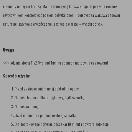
elementy mniej się brudzą. Ma przezroczystą konsystencję. T1 pozwala również
użytkownikom kontrolować poziom połysku opon – pojedyncza warstwa zapewni
naturalne, satynowe wykończenie, zaś wiele warstw – wysoki połysk.
Uwaga
Nigdy nie stosuj T1v2 Tyre and Trim na oponach motocykla czy roweru!
Sposób użycia:
Przed zastosowaniem umyj dokładnie opony
Nanieś T1v2 na aplikator gąbkowy, bądź szmatkę
Nanieś na oponę
Usuń nadmiar za pomocą osobnej szmatki
Dla dodtakowego połysku, odczekaj 10 minut i powtórz aplikację