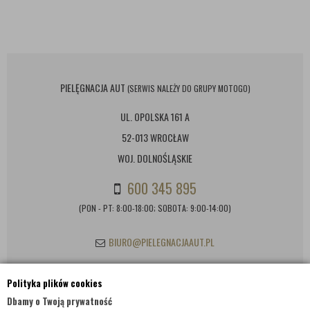
PIELĘGNACJA AUT
(SERWIS NALEŻY DO GRUPY MOTOGO)
UL. OPOLSKA 161 A
52-013 WROCŁAW
WOJ. DOLNOŚLĄSKIE
600 345 895
(PON - PT: 8:00-18:00; SOBOTA: 9:00-14:00)
BIURO@PIELEGNACJAAUT.PL
Polityka plików cookies
INFORMACJE KONTAKTOWE
Dbamy o Twoją prywatność