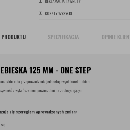
REKLAMACJA I ZWROTY
KOSZTY WYSYŁKI
S PRODUKTU
SPECYFIKACJA
OPINIE KLIE
EBIESKA 125 MM - ONE STEP
zona stricte do przeprowadzania jednoetapowych korekt lakieru
gresywność z wykończeniem powierzchni na zachwycającym
zuje się szeregiem wprowadzonych zmian:
 się