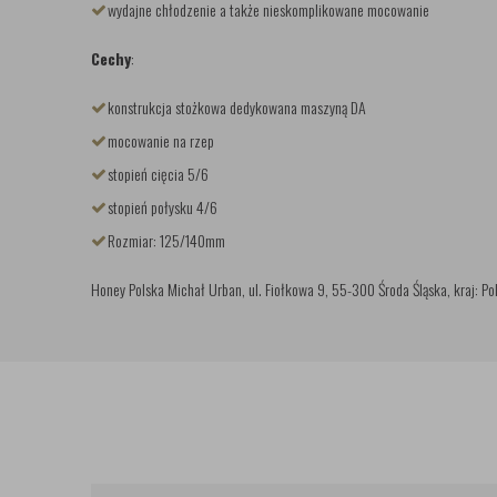
wydajne chłodzenie a także nieskomplikowane mocowanie
Cechy
:
konstrukcja stożkowa dedykowana maszyną DA
mocowanie na rzep
stopień cięcia 5/6
stopień połysku 4/6
Rozmiar: 125/140mm
Honey Polska Michał Urban, ul. Fiołkowa 9, 55-300 Środa Śląska, kraj: P