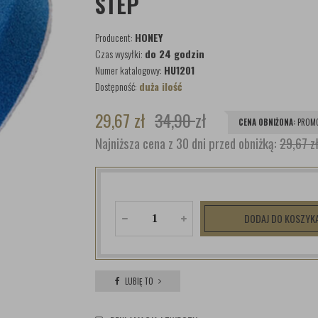
STEP
Producent:
HONEY
Czas wysyłki:
do 24 godzin
Numer katalogowy:
HU1201
Dostępność:
duża ilość
29,67
zł
34,90
zł
CENA OBNIŻONA:
PROMO
Najniższa cena z 30 dni przed obniżką:
29,67 z
DODAJ DO KOSZYK
LUBIĘ TO