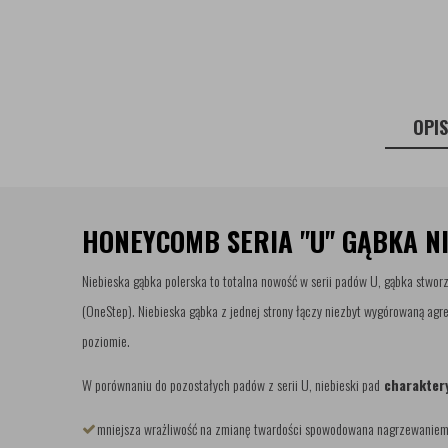
OPI
HONEYCOMB SERIA "U" GĄBKA NI
Niebieska gąbka polerska to totalna nowość w serii padów U, gąbka stwor
(OneStep). Niebieska gąbka z jednej strony łączy niezbyt wygórowaną a
poziomie.
W porównaniu do pozostałych padów z serii U, niebieski pad
charaktery
mniejsza wrażliwość na zmianę twardości spowodowana nagrzewaniem