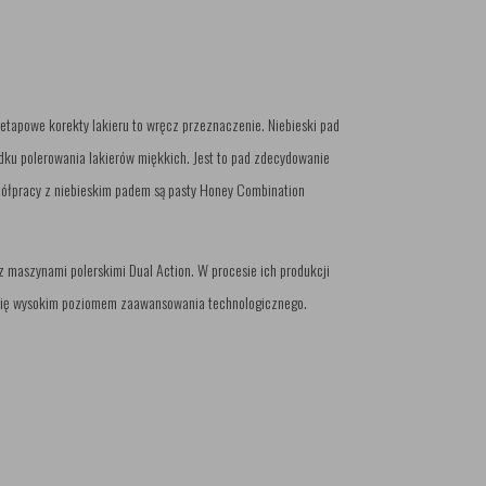
etapowe korekty lakieru to wręcz przeznaczenie. Niebieski pad
dku polerowania lakierów miękkich. Jest to pad zdecydowanie
półpracy z niebieskim padem są pasty Honey Combination
 maszynami polerskimi Dual Action. W procesie ich produkcji
ą się wysokim poziomem zaawansowania technologicznego.