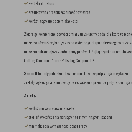
zwięzła struktura
zredukowana przepuszczalność powietrza
wyróżniający się poziom gładkości
Zbierając wymienione powyżej zmiany uzyskujemy pada, dla którego jedno
może być również wykorzystany do wstępnego etapu polerskiego w przypa
najwszechstronniejszy z całej gamy padów U. Najlepszymi pastami do ws
Cutting Compound 1 oraz Polishing Compound 2.
Seria U
to pady polerskie otwartokomórkowe współpracujące wyłącznie z
zostały wykorzystane innowacyjne rozwiązania przez co pady te cechuj
Zalety
:
wydłużone wypracowanie pasty
stopień wykończenia górujący nad innymi tnącymi padami
minimalizacja wymaganego czasu pracy