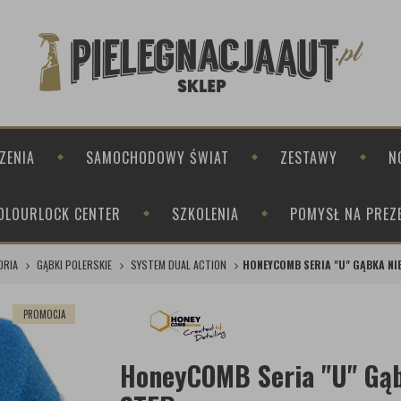
ZENIA
SAMOCHODOWY ŚWIAT
ZESTAWY
N
OLOURLOCK CENTER
SZKOLENIA
POMYSŁ NA PREZ
ORIA
GĄBKI POLERSKIE
SYSTEM DUAL ACTION
HONEYCOMB SERIA "U" GĄBKA NIE
PROMOCJA
HoneyCOMB Seria "U" Gą