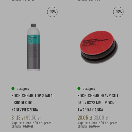
-15%
-15%
dostępny
dostępny
KOCH CHEMIE TOP STAR 1L
KOCH CHEMIE HEAVY CUT
- ŚRODEK DO
PAD 76X23 MM - MOCNO
ZABEZPIECZENIA
TWARDA GĄBKA
PLASTIKÓW W ŚRODKU
POLERSKA
81,18
zł
95,50
zł
28,05
zł
33,00
zł
Najniższa cena z 30 dni przed
Najniższa cena z 30 dni przed
obniżką:
81,18 zł
obniżką:
28,05 zł