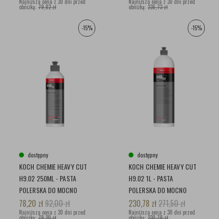
WOSKU
Najniższa cena z 30 dni przed
WOSKU
Najniższa cena z 30 dni przed
obniżką:
79,82 zł
obniżką:
236,73 zł
-15%
-15%
dostępny
dostępny
KOCH CHEMIE HEAVY CUT
KOCH CHEMIE HEAVY CUT
H9.02 250ML - PASTA
H9.02 1L - PASTA
POLERSKA DO MOCNO
POLERSKA DO MOCNO
ZNISZCZONYCH LAKIERÓW
ZNISZCZONYCH LAKIERÓW
78,20
zł
92,00
zł
230,78
zł
271,50
zł
Najniższa cena z 30 dni przed
Najniższa cena z 30 dni przed
obniżką:
78,20 zł
obniżką:
230,78 zł