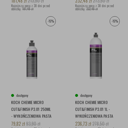
181,48
zł
213,50
zł
232,48
zł
273,50
zł
Najniższa cena z 30 dni przed
Najniższa cena z 30 dni przed
obniżką:
181,48 zł
obniżką:
232,48 zł
-15%
-15%
dostępny
dostępny
KOCH CHEMIE MICRO
KOCH CHEMIE MICRO
CUT&FINISH P3.01 250ML
CUT&FINISH P3.01 1L -
- WYKOŃCZENIOWA PASTA
WYKOŃCZENIOWA PASTA
POLERSKA Z DODATKIEM
POLERSKA Z DODATKIEM
79,82
zł
93,90
zł
236,73
zł
278,50
zł