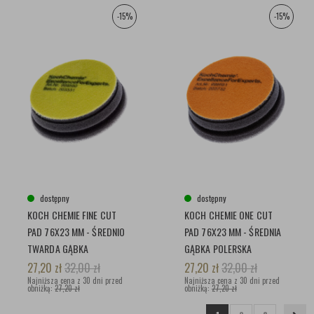
-15%
-15%
dostępny
dostępny
KOCH CHEMIE FINE CUT
KOCH CHEMIE ONE CUT
PAD 76X23 MM - ŚREDNIO
PAD 76X23 MM - ŚREDNIA
TWARDA GĄBKA
GĄBKA POLERSKA
POLERSKA
27,20
zł
32,00
zł
27,20
zł
32,00
zł
Najniższa cena z 30 dni przed
Najniższa cena z 30 dni przed
obniżką:
27,20 zł
obniżką:
27,20 zł