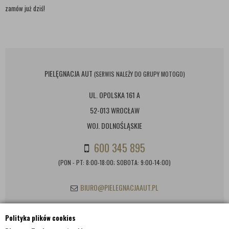
zamów już dziś!
PIELĘGNACJA AUT
(SERWIS NALEŻY DO GRUPY MOTOGO)
UL. OPOLSKA 161 A
52-013 WROCŁAW
WOJ. DOLNOŚLĄSKIE
600 345 895
(PON - PT: 8:00-18:00; SOBOTA: 9:00-14:00)
BIURO@PIELEGNACJAAUT.PL
Polityka plików cookies