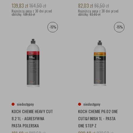
SMOŁY, GUMY
TWORZYW SZTUCZNYCH
139,83
zł
164,50
zł
82,03
zł
96,50
zł
Najniższa cena z 30 dni przed
Najniższa cena z 30 dni przed
obniżką:
139,83 zł
obniżką:
82,03 zł
-15%
-15%
niedostępny
niedostępny
KOCH CHEMIE HEAVY CUT
KOCH CHEMIE P6.02 ONE
8.2 1L - AGRESYWNA
CUT&FINISH 1L - PASTA
PASTA POLERSKA
ONE STEP Z
ZABEZPIECZENIEM