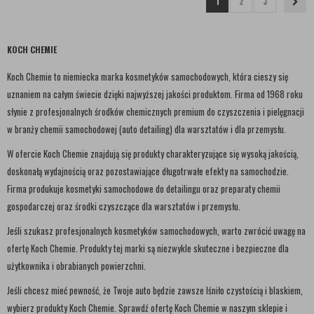
1
2
3
KOCH CHEMIE
Koch Chemie to niemiecka marka kosmetyków samochodowych, która cieszy się
uznaniem na całym świecie dzięki najwyższej jakości produktom. Firma od 1968 roku
słynie z profesjonalnych środków chemicznych premium do czyszczenia i pielęgnacji
w branży chemii samochodowej (auto detailing) dla warsztatów i dla przemysłu.
W ofercie Koch Chemie znajdują się produkty charakteryzujące się wysoką jakością,
doskonałą wydajnością oraz pozostawiające długotrwałe efekty na samochodzie.
Firma produkuje kosmetyki samochodowe do detailingu oraz preparaty chemii
gospodarczej oraz środki czyszczące dla warsztatów i przemysłu.
Jeśli szukasz profesjonalnych kosmetyków samochodowych, warto zwrócić uwagę na
ofertę Koch Chemie. Produkty tej marki są niezwykle skuteczne i bezpieczne dla
użytkownika i obrabianych powierzchni.
Jeśli chcesz mieć pewność, że Twoje auto będzie zawsze lśniło czystością i blaskiem,
wybierz produkty Koch Chemie. Sprawdź ofertę Koch Chemie w naszym sklepie i