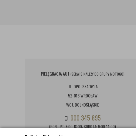
PIELĘGNACJA AUT
(SERWIS NALEŻY DO GRUPY MOTOGO)
UL. OPOLSKA 161 A
52-013 WROCŁAW
WOJ. DOLNOŚLĄSKIE
600 345 895
(PON - PT: 8:00-18:00; SOBOTA: 9:00-14:00)