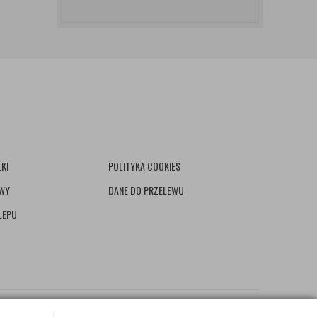
KI
POLITYKA COOKIES
AWY
DANE DO PRZELEWU
LEPU