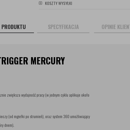
KOSZTY WYSYŁKI
S PRODUKTU
SPECYFIKACJA
OPINIE KLIE
TRIGGER MERCURY
acznie zwiększa wydajność pracy (w jednym cyklu aplikuje około
ieczy (od mgiełki po strumień), oraz system 360 umożliwiający
óry dnem).