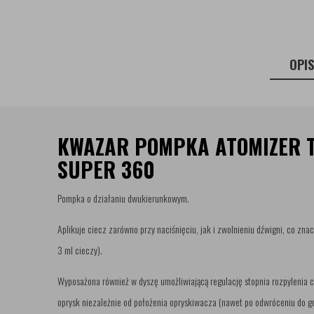
OPI
KWAZAR POMPKA ATOMIZER 
SUPER 360
Pompka o działaniu dwukierunkowym.
Aplikuje ciecz zarówno przy naciśnięciu, jak i zwolnieniu dźwigni, co zn
3 ml cieczy).
Wyposażona również w dyszę umożliwiającą regulację stopnia rozpylenia c
oprysk niezależnie od położenia opryskiwacza (nawet po odwróceniu do g