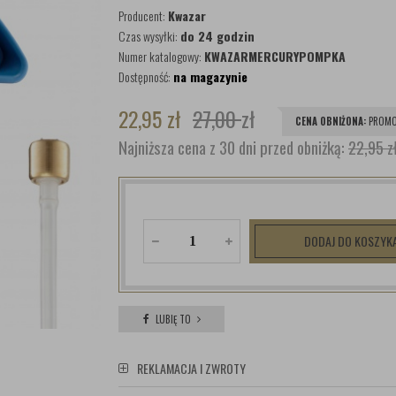
Producent:
Kwazar
Czas wysyłki:
do 24 godzin
Numer katalogowy:
KWAZARMERCURYPOMPKA
Dostępność:
na magazynie
22,95
zł
27,00
zł
CENA OBNIŻONA:
PROMO
Najniższa cena z 30 dni przed obniżką:
22,95 z
DODAJ DO KOSZYK
LUBIĘ TO
REKLAMACJA I ZWROTY