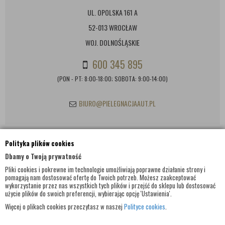
UL. OPOLSKA 161 A
52-013 WROCŁAW
WOJ. DOLNOŚLĄSKIE
600 345 895
(PON - PT: 8:00-18:00; SOBOTA: 9:00-14:00)
BIURO@PIELEGNACJAAUT.PL
Polityka plików cookies
INFORMACJE KONTAKTOWE
Dbamy o Twoją prywatność
Pliki cookies i pokrewne im technologie umożliwiają poprawne działanie strony i
pomagają nam dostosować ofertę do Twoich potrzeb. Możesz zaakceptować
wykorzystanie przez nas wszystkich tych plików i przejść do sklepu lub dostosować
użycie plików do swoich preferencji, wybierając opcję 'Ustawienia'.
Więcej o plikach cookies przeczytasz w naszej
Polityce cookies
.