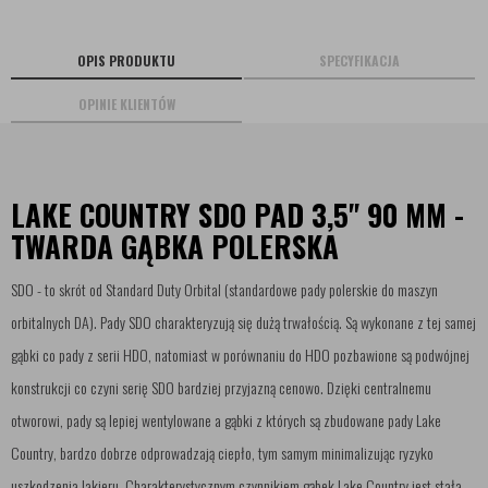
OPIS PRODUKTU
SPECYFIKACJA
OPINIE KLIENTÓW
LAKE COUNTRY SDO PAD 3,5" 90 MM -
TWARDA GĄBKA POLERSKA
SDO - to skrót od Standard Duty Orbital (standardowe pady polerskie do maszyn
orbitalnych DA). Pady SDO charakteryzują się dużą trwałością. Są wykonane z tej samej
gąbki co pady z serii HDO, natomiast w porównaniu do HDO pozbawione są podwójnej
konstrukcji co czyni serię SDO bardziej przyjazną cenowo. Dzięki centralnemu
otworowi, pady są lepiej wentylowane a gąbki z których są zbudowane pady Lake
Country, bardzo dobrze odprowadzają ciepło, tym samym minimalizując ryzyko
uszkodzenia lakieru. Charakterystycznym czynnikiem gąbek Lake Country jest stała