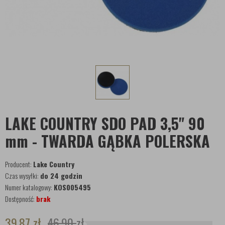
LAKE COUNTRY SDO PAD 3,5" 90
mm - TWARDA GĄBKA POLERSKA
Producent:
Lake Country
Czas wysyłki:
do 24 godzin
Numer katalogowy:
KOS005495
Dostępność:
brak
39,87
zł
46,90
zł