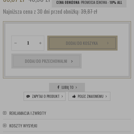
CENA OBNIŻONA:
PROMOCJA CENOWA -
10% ALL
Najniższa cena z 30 dni przed obniżką:
39,87 zł
DODAJ DO KOSZYKA
DODAJ DO PRZECHOWALNI
LUBIĘ TO
ZAPYTAJ O PRODUKT
POLEĆ ZNAJOMEMU
REKLAMACJA I ZWROTY
KOSZTY WYSYŁKI